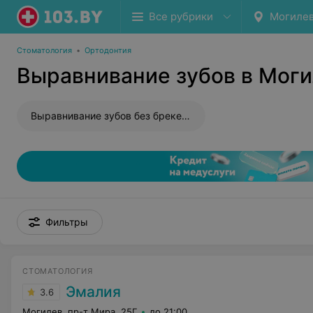
Все рубрики
Могиле
Стоматология
•
Ортодонтия
Выравнивание зубов в Мог
Выравнивание зубов без брекетов
Фильтры
СТОМАТОЛОГИЯ
Эмалия
3.6
Могилев, пр-т Мира, 25Г
до 21:00