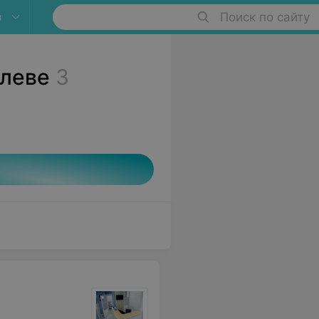
в
Поиск по сайту
илеве
3