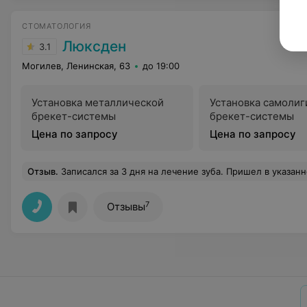
СТОМАТОЛОГИЯ
Люксден
3.1
Могилев, Ленинская, 63
до 19:00
Установка металлической
Установка самоли
брекет-системы
брекет-системы
Цена по запросу
Цена по запросу
Отзыв
.
Записался за 3 дня на лечение зуба. Пришел в указанное время и место, а мне говорят, я вам звонила и вы переписались на другое число. Естественно, мне никто не звонил и я никуда не переписывался. В итоге
7
Отзывы