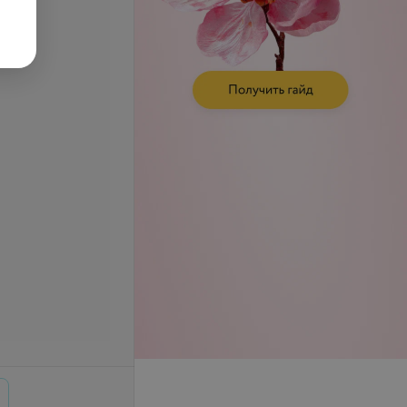
се цены