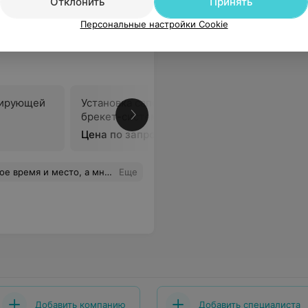
Отклонить
Принять
Персональные настройки Cookie
гирующей
Установка сапфировой
брекет-системы
В
Цена по запросу
 никто лечить меня не стал, потому что место мое уже занято. Белорусский сервис! Браво!
Еще
Добавить компанию
Добавить специалиста