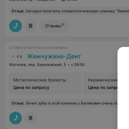
Отзыв
.
Сегодня посетила стоматологическую клинику "Эмалия". Удаление зуба мудрости прошло быстро, виртуозно, без страха и боли. В эмоциональном плане манипуляция скорее напоминала косметическую процедуру. Огромное спасибо хиру
17
Отзывы
СТОМАТОЛОГИЧЕСКАЯ КЛИНИКА
Жемчужина-Дент
4.6
Могилев, пер. Березовский, 5
с 09:00
Металлические брекеты
Керамические бре
Цена по запросу
Цена по запросу
Отзыв
.
Лечил зубы в этой клиники у Белякович очень понравилось хоть и зубных дел мастеро