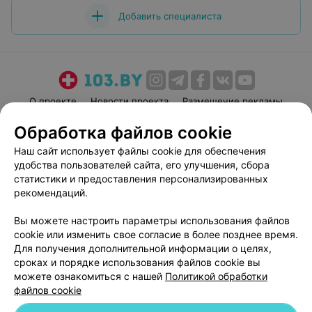
функциональным — я полностью довольна. Спасибо
Добавить специалиста
доктору и его команде!
О проекте
Новости проекта
Размещение рекламы
Медицинский маркетинг
Публичный договор
Обработка файлов cookie
Пользовательское соглашение
Способы оплаты
Наш сайт использует файлы cookie для обеспечения
Вакансии
Партнеры
удобства пользователей сайта, его улучшения, сбора
статистики и предоставления персонализированных
Написать руководителю 103.by
рекомендаций.
Написать в поддержку
Персональные настройки cookie
Вы можете настроить параметры использования файлов
cookie или изменить свое согласие в более позднее время.
Обработка персональных данных
Для получения дополнительной информации о целях,
сроках и порядке использования файлов cookie вы
можете ознакомиться с нашей
Политикой обработки
файлов cookie