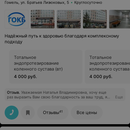
Гомель, ул. Братьев Лизюковых, 5
Круглосуточно
Надёжный путь к здоровью благодаря комплексному
подходу
Тотальное
Тотальное
эндопротезирование
эндопротезирован
коленного сустава (вт)
коленного сустава
4 000 руб.
4 000 руб.
Отзыв
.
Уважаемая Наталья Владимировна, хочу еще
раз выразить Вам свою благодарность за ваш труд, я
Еще
очень рада ,что попала именно в ваши руки. В апреле
этого года я сделала у Вас нижнюю блефаропластику,
всем довольна , и еще планирую к Вам. Как хорошо
41
Отзывы
Все цены
,что у нас есть такие замечательные врачи,а еще хочу
отметить и другой медперсонал отделения
нейрохирургии ,все очень внимательные и
отзывчивые.Большое всем спасибо.