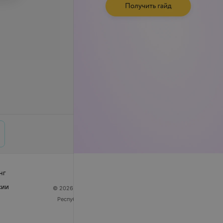
нг
сии
© 2026 ООО «Артокс Лаб», УНП 191700409
| 220012,
Республика Беларусь, г. Минск, улица Толбухина, 2,
пом. 16 | help@103.by
Служба поддержки
+375 291212755