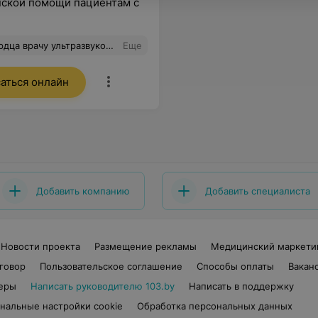
нской помощи пациентам с
нной причине головной боли и исключения неверного диагноза. Желаю от души доктору Гребеню С.В. и клинике успехов и высоких результатов!
Еще
аться онлайн
Добавить компанию
Добавить специалиста
Новости проекта
Размещение рекламы
Медицинский маркети
говор
Пользовательское соглашение
Способы оплаты
Вакан
еры
Написать руководителю 103.by
Написать в поддержку
нальные настройки cookie
Обработка персональных данных