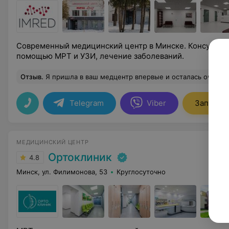
Современный медицинский центр в Минске. Консультац
помощью МРТ и УЗИ, лечение заболеваний.
Отзыв
.
Я пришла в ваш медцентр впервые и осталась очень дольна. Нужно было срочно сделать МРТ и я очень рада, что выбрала именно ваш медцентр. Прекрасные спец
Telegram
Viber
Записать
МЕДИЦИНСКИЙ ЦЕНТР
Ортоклиник
4.8
Минск, ул. Филимонова, 53
Круглосуточно