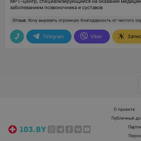
МРТ–центр, специализирующийся на оказании медици
заболеванием позвоночника и суставов
Отзыв
.
Хочу выразить огромную благодарность от чистого сердца врачу ультразвуковой диагностики Гребеню Сергею Валерьевичу за его чуткое и внимательное отношение, а также за уделённое время для сравнения результата МРТ головного мозга и сосудов с предыдущим МРТ сделанным три года назад в другом месте. Это помогло разобраться в исти
Telegram
Viber
Запис
О проекте
Публичный до
Партн
Персо