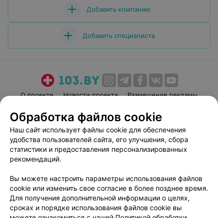
Добавить компанию
Добавить специалиста
О проекте
Новости проекта
Размещение рекламы
Медицинский маркетинг
Публичный договор
Обработка файлов cookie
Пользовательское соглашение
Способы оплаты
Наш сайт использует файлы cookie для обеспечения
Вакансии
Партнеры
удобства пользователей сайта, его улучшения, сбора
статистики и предоставления персонализированных
Написать руководителю 103.by
рекомендаций.
Написать в поддержку
Персональные настройки cookie
Вы можете настроить параметры использования файлов
cookie или изменить свое согласие в более позднее время.
Обработка персональных данных
Для получения дополнительной информации о целях,
сроках и порядке использования файлов cookie вы
можете ознакомиться с нашей
Политикой обработки