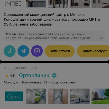
Современный медицинский центр в Минске.
Консультации врачей, диагностика с помощью МРТ и
УЗИ, лечение заболеваний.
Отзыв
.
Прошла сегодня УЗИ коленного сустава и
консультацию ревматолога. УЗИ колена искала долго,
Еще
делают его единичные медцентры. Спасибо врачу УЗИ
Светлане Васильевне Цыганчук за диагностику! Про
ревматолога Галину Геннадьевну Степанюк хочется
Записаться
Задать вопрос
сказать отдельно. Внимательная. ОООчень
профессиональная. Понимает, что ты хочешь сказать.
Объяснила, какое будет дообследование и что делаем
потом. Взяла анализ жидкости из сустава, буду ждать
МЕДИЦИНСКИЙ ЦЕНТР
результат и снова на прием в Имред!! Спасибо
огромное медицинскому центру за таких
Ортоклиник
4.8
замечательных врачей!егодня УЗИ коленного сустава и
консультацию ревматолога. УЗИ колена искала долго,
Минск, ул. Филимонова, 53
Круглосуточно
делают его единичные медцентры.