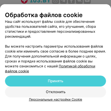
О проекте
Новости проекта
Размещение рекламы
Обработка файлов cookie
Медицинский маркетинг
Публичный договор
Наш сайт использует файлы cookie для обеспечения
Пользовательское соглашение
Способы оплаты
удобства пользователей сайта, его улучшения, сбора
Вакансии
Партнеры
статистики и предоставления персонализированных
Написать руководителю 103.by
рекомендаций.
Написать в поддержку
Вы можете настроить параметры использования файлов
Персональные настройки cookie
cookie или изменить свое согласие в более позднее время.
Для получения дополнительной информации о целях,
Обработка персональных данных
сроках и порядке использования файлов cookie вы
можете ознакомиться с нашей
Политикой обработки
файлов cookie
Принять
© 2026 ООО «Артокс Лаб», УНП 191700409
| 220012, Республика Беларусь,
Отклонить
г. Минск, улица Толбухина, 2, пом. 16 | help@103.by
Персональные настройки Cookie
Служба поддержки
+375 291212755