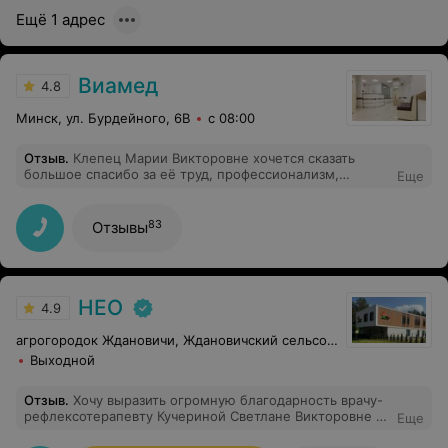
Ещё 1 адрес
Виамед
4.8
Минск, ул. Бурдейного, 6В
с 08:00
Отзыв
.
Клепец Марии Викторовне хочется сказать
большое спасибо за её труд, профессионализм,
Еще
внимательный подход к каждому пациенту! Мы попали
к ней на прием с гнойный отитом , осмотрев ребёнка,
сразу назначила нам эффективное лечение . Доктор
83
Отзывы
тактичный, учитывает все нюансы при назначении
лечения.
НЕО
4.9
агрогородок Ждановичи, Ждановичский сельсовет, 105
Выходной
Отзыв
.
Хочу выразить огромную благодарность врачу-
рефлексотерапевту Кучериной Светлане Викторовне за
Еще
профессионализм, квалифицированность и чуткость.