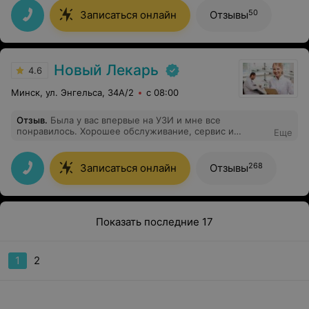
Внимательно выслушав все мои жалобы, она
правильно диагностировала причину боли и начала
50
Записаться онлайн
Отзывы
лечение. После нескольких сеансов увт, боль в спине,
которая мучила меня несколько месяцев, начала
отступать. Отдельное спасибо Светлане Викторовне за
внимательность и неравнодушие.
Новый Лекарь
4.6
Минск, ул. Энгельса, 34А/2
с 08:00
Отзыв
.
Была у вас впервые на УЗИ и мне все
понравилось. Хорошее обслуживание, сервис и
Еще
замечательный врач. Рекомендую!
268
Записаться онлайн
Отзывы
Показать последние 17
1
2