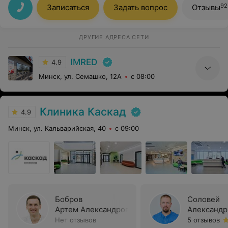
92
Записаться
Задать вопрос
Отзывы
ДРУГИЕ АДРЕСА СЕТИ
IMRED
4.9
Минск, ул. Семашко, 12А
с 08:00
Клиника Каскад
4.9
Минск, ул. Кальварийская, 40
с 09:00
Бобров
Соловей
Артем Александрович
Александр
Нет отзывов
5 отзывов