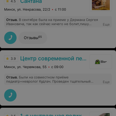
Сантана
4.5
Минск, ул. Некрасова, 22/2
с 11:00
Отзыв
.
В сентябре была на приеме у Дермана Сергея
Ивановича, так как сейчас ничего не болит,пишу
Еще
большое спасибо за поставленный диагноз ,за лечение
,очень внимательное отношение, кучу наилучших
пожеланий,побольше таких врачей.
65
Отзывы
Центр современной педиатрии
3.9
Минск, ул. Червякова, 55
с 09:00
Отзыв
.
Были на совместном приёме
педиатр+невролог Кудлач. Проведен тщательный
Еще
осмотр несмотря на то, что ребенок очень
темпераментный, даны подробные рекомендации,
получены ответы на все вопросы. Врачи
внимательные, отзывчивые. Есть очень удобная
комната, где можно переодеть ребенка, имеется всё
необходимое. Ожидание приема проходит не в
напряжении, т.к. есть чем занять ребёнка - много
игрушек, столики, стульчики и т.д., а это здорово -
1-я центральная поликлиника