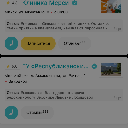
Клиника Мерси
4.3
Минск, ул. Игнатенко, 8
с 08:00
Отзыв
.
Впервые побывала в вашей клинике. Остались
очень приятные впечатления, начиная от персонала на
Еще
ресепшене и заканчивая персоналом в кабинете!
Высокий уровень профессионализма! Рекомендую!
433
Записаться
Отзывы
ГУ «Республиканский научно-практический центр медицинской экспертизы и реабилитаци»
5.0
Минский р-н, д. Аксаковщина, ул. Речная, 1
Выходной
Отзыв
.
Высказываю благодарность врача-
эндокринологу Веронике Львовне Лобашовой ,
Еще
медсестре Веронике за тёплую атмосферу во время
приёма, грамотную консультацию, уважительное
отношение ко мне. Доктор умеет успокоить, очень
238
Отзывы
доброжелательная, уважительная.