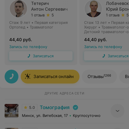
Тетерич
Лобачевск
Антон Сергеевич
Юрий Брон
1 отзыв
5
1 отзыв
5
Стаж 9 лет
•
Первая категория
Стаж 13 лет
•
Первая к
Ортопед • Травматолог
Хирург • Травматолог-
Детский травматолог-
44,40 руб.
44,40 руб.
Запись по телефону
Запись по телефону
Записаться
Записаться
1266
Записаться онлайн
Отзывы
В
ДРУГИЕ АДРЕСА СЕТИ
Томография
5.0
Минск, ул. Витебская, 17
Круглосуточно