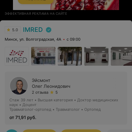
ЭФФЕКТИВНАЯ РЕКЛАМА НА САЙТЕ
IMRED
5.0
Минск, ул. Волгоградская, 4А
с 09:00
Эйсмонт
Олег Леонидович
2 отзыва
5
Стаж 39 лет
•
Высшая категория
•
Доктор медицинских
наук • Доцент
Травматолог-ортопед • Травматолог • Ортопед
от 71,91 руб.