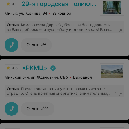
29-я городская поликлиника
4.1
Минск, ул. Казинца, 94
Выходной
Отзыв
.
Комаровская Дарья О., большая благодарность
за Вашу добросовестную работу и отзывчивость! Врач,
Еще
который поможет разобраться всегда и во всем.
13
Отзывы
«РКМЦ»
4.6
Минский р-н, аг. Ждановичи, 81/5
Выходной
Отзыв
.
После консультации у этого врача ничего не
страшно. Очень приятная энергетика, внимательный,
Еще
спокойно и понятно все объясняет.
338
Отзывы