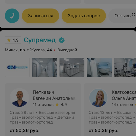
22
Записаться
Задать вопрос
Отзывы
Супрамед
4.9
Минск, пр-т Жукова, 44
Выходной
Петкевич
Квятковск
Евгений Анатольевич
Ольга Ана
11 отзывов
4.9
14 отзывов
Стаж 28 лет
•
Высшая категория
Стаж 13 лет
•
Высшая к
Травматолог-ортопед • Детский
Травматолог-ортопед •
травматолог-ортопед
травматолог-ортопед •
от 50,36 руб.
от 50,36 руб.