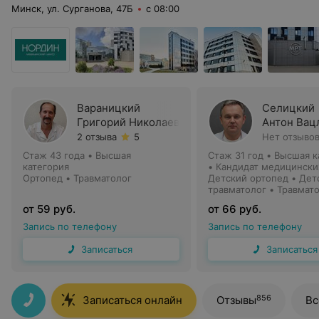
Минск, ул. Сурганова, 47Б
с 08:00
Вараницкий
Селицкий
Григорий Николаевич
Антон Вац
2 отзыва
5
Нет отзыво
Стаж 43 года
•
Высшая
Стаж 31 год
•
Высшая к
категория
•
Кандидат медицинских
Ортопед • Травматолог
Доцент
Детский ортопед • Дет
травматолог • Травмат
ортопед
от 59 руб.
от 66 руб.
Запись по телефону
Запись по телефону
Записаться
Записаться
856
Записаться онлайн
Отзывы
Вс