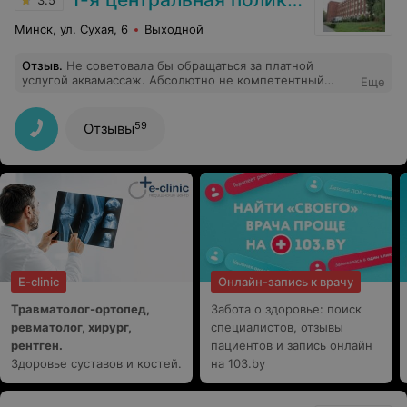
3.5
ребенок успевает расслабиться и спокойно заходит в
кабинет. Большая благодарность за ваш труд)
Минск, ул. Сухая, 6
Выходной
Отзыв
.
Не советовала бы обращаться за платной
услугой аквамассаж. Абсолютно не компетентный
Еще
мед.персонал. Отношение хамское. Никто ничего не
знает. Информация по телефону дается не верная. Зря
потраченное время и нервы.
59
Отзывы
E-clinic
Онлайн-запись к врачу
Травматолог-ортопед,
Забота о здоровье: поиск
ревматолог, хирург,
специалистов, отзывы
рентген.
пациентов и запись онлайн
Здоровье суставов и костей.
на 103.by