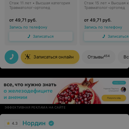
Стаж 11 лет
•
Высшая категория
Стаж 15 лет
•
Высшая к
Травматолог-ортопед
Травматолог-ортопед
от 49,71 руб.
от 49,71 руб.
Запись по телефону
Запись по телефону
Записаться
Записаться
454
Записаться онлайн
Отзывы
Вс
ЭФФЕКТИВНАЯ РЕКЛАМА НА САЙТЕ
Нордин
4.3