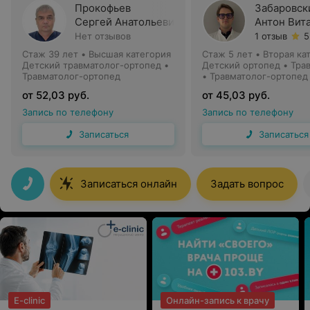
Прокофьев
Забаровск
Сергей Анатольевич
Антон Вит
Нет отзывов
1 отзыв
5
Стаж 39 лет
•
Высшая категория
Стаж 5 лет
•
Вторая ка
Детский травматолог-ортопед •
Детский ортопед • Тра
Травматолог-ортопед
• Травматолог-ортопед
от 52,03 руб.
от 45,03 руб.
Запись по телефону
Запись по телефону
Записаться
Записаться
Записаться онлайн
Задать вопрос
E-clinic
Онлайн-запись к врачу