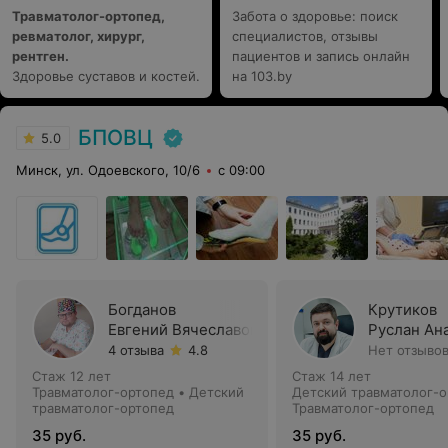
Травматолог-ортопед,
Забота о здоровье: поиск
ревматолог, хирург,
специалистов, отзывы
рентген.
пациентов и запись онлайн
Здоровье суставов и костей.
на 103.by
БПОВЦ
5.0
Минск, ул. Одоевского, 10/6
с 09:00
Богданов
Крутиков
Евгений Вячеславович
Руслан Ан
4 отзыва
4.8
Нет отзыво
Стаж 12 лет
Стаж 14 лет
Травматолог-ортопед • Детский
Детский травматолог-о
травматолог-ортопед
Травматолог-ортопед
35 руб.
35 руб.