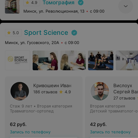
Томография
4.9
Минск, ул. Революционная, 13
с 09:00
Sport Science
5.0
Минск, ул. Гусовского, 20А
с 09:00
Кривошеин Иван
Вислоух
Сергей Ва
186 отзывов
4.9
27 отзывов
Стаж 9 лет
•
Вторая категория
Вторая категория
Травматолог-ортопед
Детский травматолог-
62 руб.
42 руб.
Запись по телефону
Запись по телефону