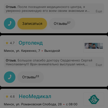
Отзыв
.
После посещения медицинского центра, я
уверенно рекомендую его всем своим знакомым и
Еще
друзьям. Если вы ищете качественное медицинское
обслуживание, то этот центр - идеальный выбор.
57
Записаться
Отзывы
Ортоленд
4.7
Минск, ул. Киреенко, 7
Выходной
Отзыв
.
Большое спасибо доктору Сердюченко Сергей
Николаевичу!!! Врач внимательно выслушал меня,
Еще
оказал помощь, назначил дальнейшее исследование.
Хочется отметить профессионализм и хорошее
отношение к пациенту.
33
Отзывы
НеоМедикал
4.6
Минск, ул. Романовская Слобода, 26
с 08:00