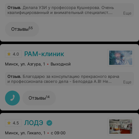
Отзыв
.
Делала УЗИ у профессора Кушнерова. Очень
квалифицированный и внимательный специалист.
Еще
Отдельная благодарность администратору Бритько
Ирине, за оперативный подбор на запись к данному
доктору.
55
Отзывы
РАМ-клиник
4.0
Минск, ул. Азгура, 1
Выходной
Отзыв
.
Благодарю за консультацию прекрасного врача
и профессионала своего дела - Белодеда А.В! Не
Еще
возлагала надежд на консультацию по акции, но
сказать что была приятно удивлена - слишком слабое
определение). Жалею что раньше не попала сюда -
14
Отзывы
все толково, врач по полочкам разложил и уделил
много времени - просто шикарно!
ЛОДЭ
4.5
Минск, ул. Гикало, 1
с 09:00