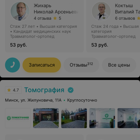
Жихарь
Коктыш
Николай Арсеньевич
Виталий Т
4 отзыва
5
6 отзывов
Стаж 27 лет
•
Высшая категория
Стаж 24 года
•
Высшая
•
Кандидат медицинских наук
категория
Травматолог-ортопед
Травматолог-ортопед
53 руб.
53 руб.
312
Записаться
Отзывы
Все цены
Томография
4.7
Минск, ул. Жилуновича, 11А
Круглосуточно