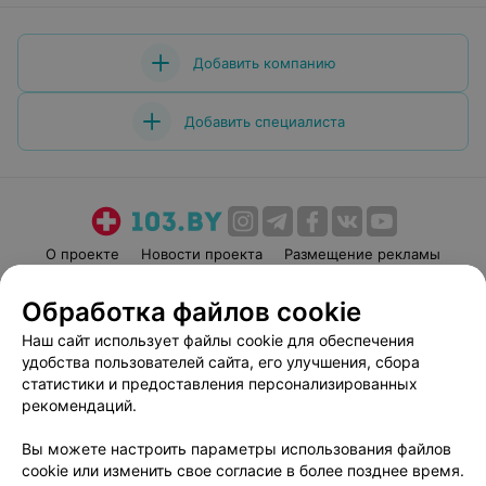
Добавить компанию
Добавить специалиста
О проекте
Новости проекта
Размещение рекламы
Медицинский маркетинг
Публичный договор
Обработка файлов cookie
Пользовательское соглашение
Способы оплаты
Наш сайт использует файлы cookie для обеспечения
Вакансии
Партнеры
удобства пользователей сайта, его улучшения, сбора
Написать руководителю 103.by
статистики и предоставления персонализированных
рекомендаций.
Написать в поддержку
Персональные настройки cookie
Вы можете настроить параметры использования файлов
Обработка персональных данных
cookie или изменить свое согласие в более позднее время.