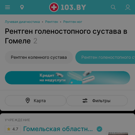
Лучевая диагностика
•
Рентген
•
Рентген ног
Рентген голеностопного сустава в
Гомеле
2
Рентген коленного сустава
Рентген голеностопного 
Фильтры
Карта
УЧРЕЖДЕНИЕ
Гомельская областная клиническая больница
4.7