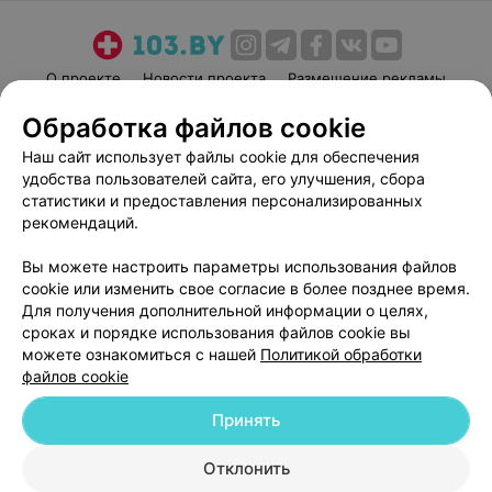
О проекте
Новости проекта
Размещение рекламы
Медицинский маркетинг
Публичный договор
Обработка файлов cookie
Пользовательское соглашение
Способы оплаты
Наш сайт использует файлы cookie для обеспечения
Вакансии
Партнеры
удобства пользователей сайта, его улучшения, сбора
статистики и предоставления персонализированных
Написать руководителю 103.by
рекомендаций.
Написать в поддержку
Персональные настройки cookie
Вы можете настроить параметры использования файлов
cookie или изменить свое согласие в более позднее время.
Обработка персональных данных
Для получения дополнительной информации о целях,
сроках и порядке использования файлов cookie вы
можете ознакомиться с нашей
Политикой обработки
файлов cookie
Принять
© 2026 ООО «Артокс Лаб», УНП 191700409
| 220012, Республика Беларусь,
Отклонить
г. Минск, улица Толбухина, 2, пом. 16 | help@103.by