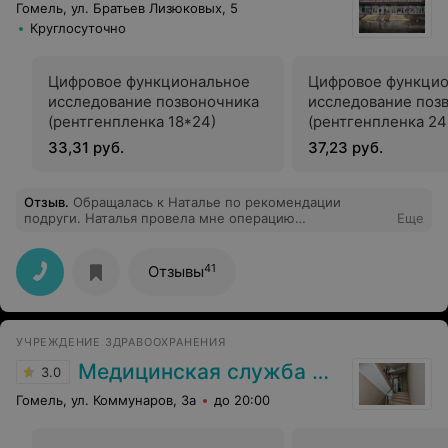
Гомель, ул. Братьев Лизюковых, 5
Круглосуточно
Цифровое функциональное
Цифровое функци
исследование позвоночника
исследование поз
(рентгенпленка 18*24)
(рентгенпленка 24
33,31 руб.
37,23 руб.
Отзыв
.
Обращалась к Наталье по рекомендации
подруги. Наталья провела мне операцию
Еще
блефаропластику. Результат прекрасный и я очень
довольна! Наталья-профессиональный хирург, отлично
делает свою работу и хорошо относится к пациентам.
41
Отзывы
Я очень рекомендую Наталью!
УЧРЕЖДЕНИЕ ЗДРАВООХРАНЕНИЯ
Медицинская служба ДФиТ МВД по Гомельской области
3.0
Гомель, ул. Коммунаров, 3а
до 20:00