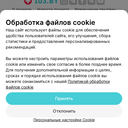
О проекте
Новости проекта
Размещение рекламы
Медицинский маркетинг
Публичный договор
Обработка файлов cookie
Пользовательское соглашение
Способы оплаты
Наш сайт использует файлы cookie для обеспечения
Вакансии
Партнеры
удобства пользователей сайта, его улучшения, сбора
статистики и предоставления персонализированных
Написать руководителю 103.by
рекомендаций.
Написать в поддержку
Персональные настройки cookie
Вы можете настроить параметры использования файлов
cookie или изменить свое согласие в более позднее время.
Обработка персональных данных
Для получения дополнительной информации о целях,
сроках и порядке использования файлов cookie вы
можете ознакомиться с нашей
Политикой обработки
файлов cookie
Принять
© 2026 ООО «Артокс Лаб», УНП 191700409
| 220012, Республика Беларусь,
Отклонить
г. Минск, улица Толбухина, 2, пом. 16 | help@103.by
Персональные настройки Cookie
Служба поддержки
+375 291212755