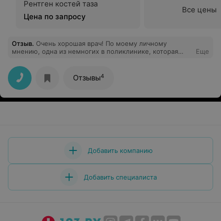
Рентген костей таза
Все цены
Цена по запросу
Отзыв
.
Очень хорошая врач! По моему личному
мнению, одна из немногих в поликлинике, которая
Еще
относиться к своим пациентам с реальным желанием
помочь! Особенно, когда видно, что пациент
испытывает безнадежность в своем заболевании, она
4
Отзывы
никогда не сдается, а ищит причину, что бы помочь!
Всегда приятно прийти к данному специалисту на
приём! Спасибо большое за ее труд и помощь...
Добавить компанию
Добавить специалиста