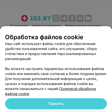
О проекте
Новости проекта
Размещение рекламы
Медицинский маркетинг
Публичный договор
Обработка файлов cookie
Пользовательское соглашение
Способы оплаты
Наш сайт использует файлы cookie для обеспечения
Вакансии
Партнеры
удобства пользователей сайта, его улучшения, сбора
статистики и предоставления персонализированных
Написать руководителю 103.by
рекомендаций.
Написать в поддержку
Персональные настройки cookie
Вы можете настроить параметры использования файлов
cookie или изменить свое согласие в более позднее время.
Обработка персональных данных
Для получения дополнительной информации о целях,
сроках и порядке использования файлов cookie вы
можете ознакомиться с нашей
Политикой обработки
файлов cookie
Принять
© 2026 ООО «Артокс Лаб», УНП 191700409
| 220012, Республика Беларусь,