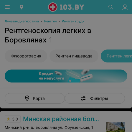
Лучевая диагностика
•
Рентген
•
Рентген груди
Рентгеноскопия легких в
Боровлянах
1
Флюорография
Рентген пищевода
Рентген лег
Фильтры
Карта
Минская районная больница
3.0
Минский р-н д. Боровляны ул. Фрунзенская, 1