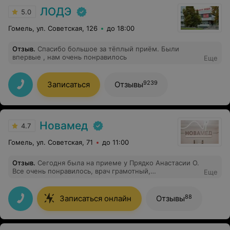
диагноза Осиповой Наталье Валентиновне. А также
поздравить весь персонал клиники с Рождеством и
ЛОДЭ
5.0
Новым годом!
Гомель, ул. Советская, 126
до 18:00
Отзыв
.
Спасибо большое за тёплый приём. Были
впервые , нам очень понравилось
Еще
9239
Записаться
Отзывы
Новамед
4.7
Гомель, ул. Советская, 71
до 11:00
Отзыв
.
Сегодня была на приеме у Прядко Анастасии О.
Все очень понравилось, врач грамотный,
Еще
компетентный и деликатный. Доброжелательная
атмосфера. Буду обращаться еще! И всем рекомендую
этого доктора!
88
Записаться онлайн
Отзывы