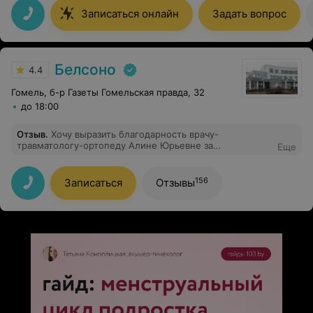
Записаться онлайн
Задать вопрос
Белсоно
4.4
Гомель, б-р Газеты Гомельская правда, 32
до 18:00
Отзыв
.
Хочу выразить благодарность врачу-
травматологу-ортопеду Алине Юрьевне за
Еще
профессионализм, качественное и вежливое
обслуживание. На приёме внимательный осмотр, врач
рассказала и объяснила всё понятно и доступно по
156
Записаться
Отзывы
диагнозу и последующему лечению.