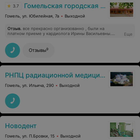
Гомельская городская клиническая поликлиника №7
3.7
Гомель, ул. Юбилейная, 7а
Выходной
Отзыв
.
все прекрасно организованно , были на
платном приеме у кардиолога Ирины Васильевны.
Еще
Замечательный врач ! Поликлиника прекрасно
обустроена. Внимательный персонал, в поликлинике
чистота и порядок. Спасибо коллективу и руководству
9
Отзывы
,рекомендую данную поликлинику.
РНПЦ радиационной медицины
Гомель, ул. Ильича, 290
Выходной
Новодент
Гомель, ул. П.Бровки, 15
Выходной