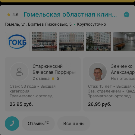
Гомельская областная клиническая больница
4.6
Гомель, ул. Братьев Лизюковых, 5
Круглосуточно
Старжинский
Зенченко
Вячеслав Порфирьевич
Александр
2 отзыва
5
Нет отзыво
Стаж 53 года
•
Высшая
Стаж 15 лет
•
Высшая к
категория
Зав. отделением • Канд
Травматолог-ортопед
медицинских наук
Травматолог-ортопед
26,95 руб.
26,95 руб.
42
Отзывы
Все цены