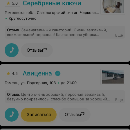
Серебряные ключи
5.0
Гомельская обл. Светлогорский р-н аг. Чирковичи
Круглосуточно
Отзыв
.
Замечательный санаторий! Очень вежливый,
внимательный персонал! Качественная уборка
Еще
номеров! Большой выбор процедур! Разнообразное
меню, вкусные блюда, в том числе и белорусской
кухни! Интересный досуг! Прекрасная природа вокруг
29
Отзывы
санатория! День можно планировать в зависимости от
персональных предпочтений! Есть возможность
арендовать спортивный инвентарь и провести отдых
активно! Большой бассейн! Крытые перехода между
корпусами! Очень понравилось, хотим вернуться сюда
Авиценна
4.5
снова!!!
Гомель, ул. Подгорная, 10В
до 21:00
Отзыв
.
Центр очень хороший, персонал вежливый,
безумно понравилось, спасибо большое за хороший
Еще
приём) Выразить хочу слова благодарности Коник
Ирине Леонидовне, замечательный врач)
75
Записаться
Отзывы