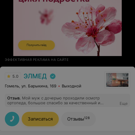
ЭФФЕКТИВНАЯ РЕКЛАМА НА САЙТЕ
ЭЛМЕД
5.0
Гомель, ул. Барыкина, 169
Выходной
Отзыв
.
Мой муж с дочерью проходили осмотр
ортопеда, большое спасибо за качественный и
Еще
квалифицированный осмотр, рекомендации были
получены и сейчас приведены в действие. Очень
благодарны вежливому персоналу клиники, ребенок
128
Записаться
Отзывы
даже не ощутил того что прошел осмотр у доктора
(боится всех врачей). Процветания Вам и Вашей
клинике.