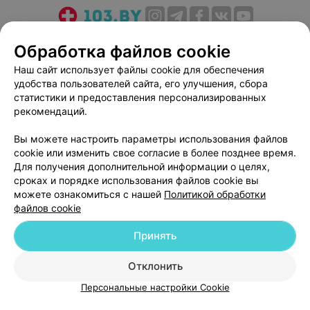
О проекте
Новости проекта
Размещение рекламы
Обработка файлов cookie
Медицинский маркетинг
Публичный договор
Наш сайт использует файлы cookie для обеспечения
Пользовательское соглашение
Способы оплаты
удобства пользователей сайта, его улучшения, сбора
Вакансии
Партнеры
статистики и предоставления персонализированных
рекомендаций.
Написать руководителю 103.by
Написать в поддержку
Вы можете настроить параметры использования файлов
cookie или изменить свое согласие в более позднее время.
Персональные настройки cookie
Для получения дополнительной информации о целях,
Обработка персональных данных
сроках и порядке использования файлов cookie вы
можете ознакомиться с нашей
Политикой обработки
файлов cookie
Принять
Отклонить
© 2026 ООО «Артокс Лаб», УНП 191700409
| 220012, Республика Беларусь,
г. Минск, улица Толбухина, 2, пом. 16 | help@103.by
Персональные настройки Cookie
Служба поддержки
+375 291212755