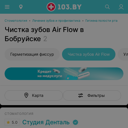
Стоматология
•
Лечение зубов и профилактика
•
Гигиена полости рта
Чистка зубов Air Flow в
Бобруйске
2
Герметизация фиссур
Чистка зубов Air Flow
Ул
Фильтры
Карта
СТОМАТОЛОГИЯ
Студия Денталь
5.0