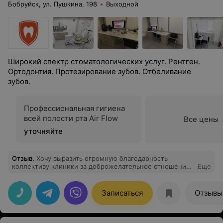
Бобруйск, ул. Пушкина, 198
Выходной
Широкий спектр стоматологических услуг. Рентген.
Ортодонтия. Протезирование зубов. Отбеливание
зубов.
Профессиональная гигиена
всей полости рта Air Flow
Все цены
уточняйте
Отзыв
.
Хочу выразить огромную благодарность
коллективу клиники за доброжелательное отношение
Еще
и огромный профессионализм в работе. Был
несколько раз у разных специалистов, проводились
ультразвуковая чистка зубов, лечение кариеса,
Записаться
Отзывы
консультации. В каждом отдельном случае был
приятно удивлён вниманием к мелочам и заботе о
комфорте пациента. Абсолютно никаких нареканий,
однозначно, последующие посещения стоматолога