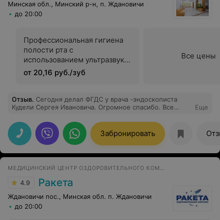
Минская обл., Минский р-н, п. Ждановичи
до 20:00
Профессиональная гигиена
полости рта с
Все цены
использованием ультразвука
и АIR-flow
от 20,16 руб./зуб
Отзыв
.
Сегодня делал ФГДС у врача -эндоскописта
Кудели Сергея Ивановича. Огромное спасибо. Все
Еще
прошло профессионально. Сразу скажу, что у меня
очень выраженыый рвотный рефлекс, но благодаря
опыту и проффесионализму доктора, а также его
Забронировать
Отз
медсестре, все прошло успешно. Однозначно
рекомендую!
МЕДИЦИНСКИЙ ЦЕНТР ОЗДОРОВИТЕЛЬНОГО КОМПЛЕКСА
Ракета
4.9
Ждановичи пос., Минская обл. п. Ждановичи
до 20:00