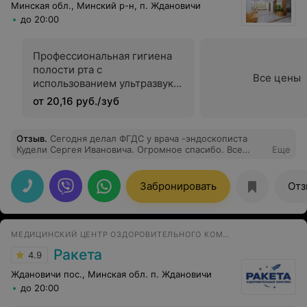
Минская обл., Минский р-н, п. Ждановичи
до 20:00
Профессиональная гигиена
полости рта с
Все цены
использованием ультразвука
и АIR-flow
от 20,16 руб./зуб
Отзыв
.
Сегодня делал ФГДС у врача -эндоскописта
Кудели Сергея Ивановича. Огромное спасибо. Все
Еще
прошло профессионально. Сразу скажу, что у меня
очень выраженыый рвотный рефлекс, но благодаря
опыту и проффесионализму доктора, а также его
Забронировать
Отз
медсестре, все прошло успешно. Однозначно
рекомендую!
МЕДИЦИНСКИЙ ЦЕНТР ОЗДОРОВИТЕЛЬНОГО КОМПЛЕКСА
Ракета
4.9
Ждановичи пос., Минская обл. п. Ждановичи
до 20:00