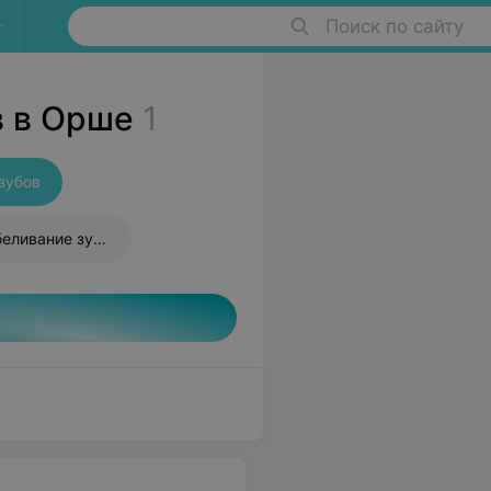
Поиск по сайту
в в Орше
1
зубов
Косметическое отбеливание зубов