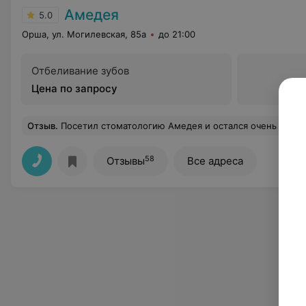
Амедея
5.0
Орша, ул. Могилевская, 85а
до 21:00
Отбеливание зубов
Цена по запросу
Отзыв
.
Посетил стоматологию Амедея и остался очень доволен. Теперь будем ходить сюда всей семьей. Отзывчивый и внимательный персонал, безболезненное л
58
Отзывы
Все адреса