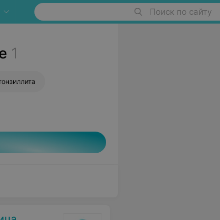
Поиск по сайту
е
1
тонзиллита
ица