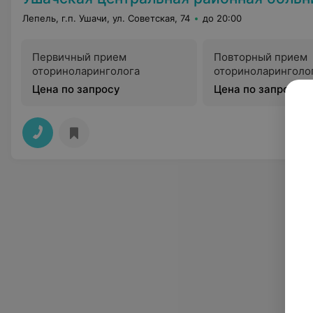
Лепель, г.п. Ушачи, ул. Советская, 74
до 20:00
Первичный прием
Повторный прием
оториноларинголога
оториноларинголо
Цена по запросу
Цена по запросу