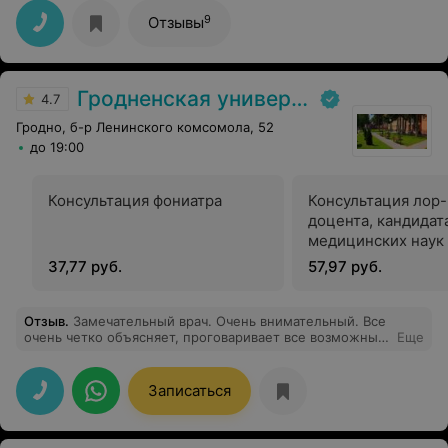
9
Отзывы
Гродненская университетская клиника
4.7
Гродно, б-р Ленинского комсомола, 52
до 19:00
Консультация фониатра
Консультация лор-
доцента, кандидат
медицинских наук
37,77 руб.
57,97 руб.
Отзыв
.
Замечательный врач. Очень внимательный. Все
очень четко объясняет, проговаривает все возможные
Еще
варианты, если нужно, готов объяснить несколько раз.
Знает, когда нужно быть серьезным и когда
необходимо разрядить обстановку. Спасибо огромное,
Записаться
Дмитрий Владимирович.