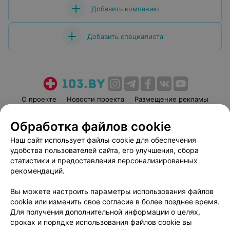
Добавить компанию
Добавить специалиста
О проекте
Новости проекта
Размещение рекламы
Медицинский маркетинг
Публичный договор
Обработка файлов cookie
Пользовательское соглашение
Способы оплаты
Наш сайт использует файлы cookie для обеспечения
Вакансии
Партнеры
удобства пользователей сайта, его улучшения, сбора
Написать руководителю 103.by
статистики и предоставления персонализированных
рекомендаций.
Написать в поддержку
Персональные настройки cookie
Вы можете настроить параметры использования файлов
Обработка персональных данных
cookie или изменить свое согласие в более позднее время.
Для получения дополнительной информации о целях,
сроках и порядке использования файлов cookie вы