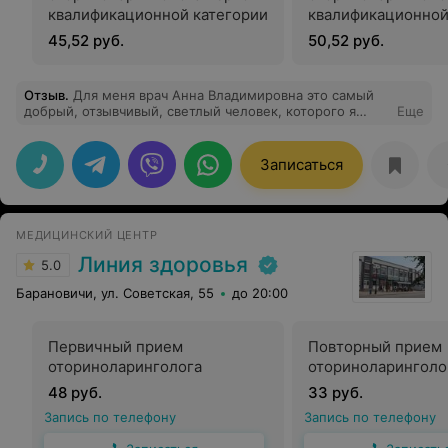
квалификационной категории
квалификационной
45,52 руб.
50,52 руб.
Отзыв
.
Для меня врач Анна Владимировна это самый
добрый, отзывчивый, светлый человек, которого я
Еще
только встречала)Одна ее улыбка чего стоит)Причем я
видела насколько она профессионал в своей работе не
только в Сити-клиник, но и в отделении детской
Записаться
больницы, насколько она любит детей, а они ее. Анна
Владимировна, спасибо вам огромное за оказанную
помощь моей девочки, за дальнейшие ваши
рекомендации, лечение, за поддержку. Очень рада,
МЕДИЦИНСКИЙ ЦЕНТР
что я вас нашла❤️
Линия здоровья
5.0
Барановичи, ул. Советская, 55
до 20:00
Первичный прием
Повторный прием
оториноларинголога
оториноларинголо
48 руб.
33 руб.
Запись по телефону
Запись по телефону