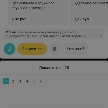
Промывание наружного
Удаление серной 
слухового прохода
2,82 руб.
7,32 руб.
Отзыв
.
Мы были на консультации у детского
эндокринолога Солнцевой Анжелики Викторовны.
Еще
Комфортный прием, врач назначила дополнительные
анализы и с результатами мы снова запишемся к ней
же.
24
Записаться
Отзывы
Показать ещё 25
1
2
3
4
5
6