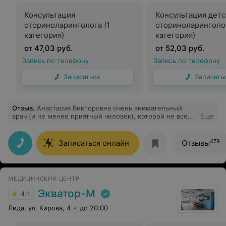
Консультация
Консультация детс
оториноларинголога (1
оториноларинголо
категория)
категория)
от 47,03 руб.
от 52,03 руб.
Запись по телефону
Запись по телефону
Записаться
Записать
Отзыв
.
Анастасия Викторовна очень внимательный
врач (и не менее приятный человек), которой не все
Еще
равно на пациента. Провела качественную
диагностику, всё доступно объяснила и назначила
лечение. Однозначно рекомендую.
479
Записаться онлайн
Отзывы
МЕДИЦИНСКИЙ ЦЕНТР
Экватор-М
4.1
Лида, ул. Кирова, 4
до 20:00