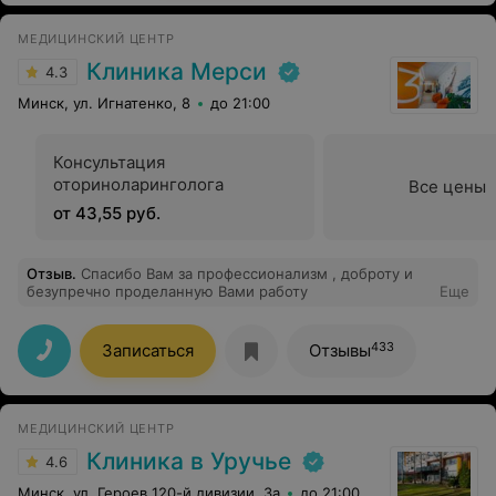
страшными, на самом деле были проведены
мастерски, что никакого страха не осталось. Приятное
МЕДИЦИНСКИЙ ЦЕНТР
встречать на своём пути молодых, но
профессионально подкованных специалистов.
Клиника Мерси
4.3
Минск, ул. Игнатенко, 8
до 21:00
Консультация
оториноларинголога
Все цены
от 43,55 руб.
Отзыв
.
Спасибо Вам за профессионализм , доброту и
безупречно проделанную Вами работу
Еще
433
Записаться
Отзывы
МЕДИЦИНСКИЙ ЦЕНТР
Клиника в Уручье
4.6
Минск, ул. Героев 120-й дивизии, 3а
до 21:00