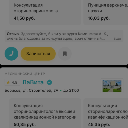
Консультация
Пункция верхнече
оториноларинголога
пазухи
41,50 руб.
16,03 руб.
Отзыв
.
Здравствуйте, были у хирурга Каминская А. К.,
очень благодарна за консультацию, врач отличный
Еще
человек в первую очередь, все доступно и понятно
сказано, дианостика на лучшем уровне, несмотря на то
что ребёнок мой крайне возбужден был, она проявила
Записаться
лояльность к его состоянию, что встречается не часто!
Очень довольна, советую.
МЕДИЦИНСКИЙ ЦЕНТР
ЛаВита
4.8
Борисов, ул. Строителей, 2А
до 21:00
Консультация
Консультация
оториноларинголога высшей
оториноларинголо
квалификационной категории
квалификационной
50,35 руб.
45,35 руб.