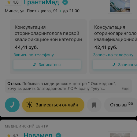
ГрантиМед
4.6
Минск, ул. Притыцкого, 91
до 21:00
Консультация
Консультация
оториноларинголога первой
оториноларинголо
квалификационной категории
квалификационной
44,41 руб.
42,41 руб.
Запись по телефону
Запись по телефону
Записаться
Записать
Отзыв
.
Побывав в медицинском центре " Окомедсон",
хочу выразить благодарность ЛОР- врачу Тулуп
Еще
Светлане Ивановне. Очень важно, когда врач обладает
не только профессионализмом, но и
общечеловеческими качествами, такими как: чуткость,
120
Записаться онлайн
Отзывы
понимание, уважение и сопереживание к проблеме
пациента. Светлана Ивановна терпеливо выслушала
все вопросы и опасения, разьяснила все нюансы и
грамотно подобрала лечение. Спасибо Вам за
МЕДИЦИНСКИЙ ЦЕНТР
внимание и понимание. Крепкого здоровья и
побольше счастливых моментов в жизни.
Новамед
4.7