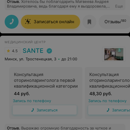
Отзыв
.
Хотелось бы поблагодарить Матвеева Андрея
Владимировича, ведь благодаря ему я выздоровела,
Еще
когда 2 недели лечилась и не было никакого
результата. И мы приехали к этому хорошему врачу.
Он дал хорошие советы и те лекарства, которые сразу
180
Записаться онлайн
Отзывы
и мгновенно помогли за 2 дня. Я была очень удивлена.
Благодарю! Так как две недели у меня держалась
температура и был налёт, ничего не помогало, а тут
чудо!)
МЕДИЦИНСКИЙ ЦЕНТР
SANTE
4.5
Минск, ул. Тростенецкая, 3
до 21:00
Консультация
Консультация
оториноларинголога первой
оториноларинголо
квалификационной категории
квалификационной
44 руб.
48,30 руб.
Запись по телефону
Запись по телефону
Записаться
Записать
Отзыв
.
Выражаю огромную благодарность за чуткое и