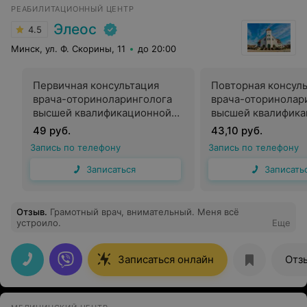
РЕАБИЛИТАЦИОННЫЙ ЦЕНТР
Элеос
4.5
Минск, ул. Ф. Скорины, 11
до 20:00
Первичная консультация
Повторная консул
врача-оториноларинголога
врача-оторинолар
высшей квалификационной
высшей квалифик
категории
категории
49 руб.
43,10 руб.
Запись по телефону
Запись по телефону
Записаться
Записать
Отзыв
.
Грамотный врач, внимательный. Меня всё
устроило.
Еще
Записаться онлайн
Отз