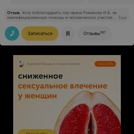
Отзыв
.
Хочу поблагодарить лор-врача Романову И.Б. за
квалифицированную помощь и человеческое участие.
Еще
Водили к ней ребенка 3-х лет, доктор была очень
внимательна и расположила ребенка сразу к себе,что
было очень приятно.Назначила лечение ,которое сразу
197
Записаться
Отзывы
нам помогло .Спасибо огромное !