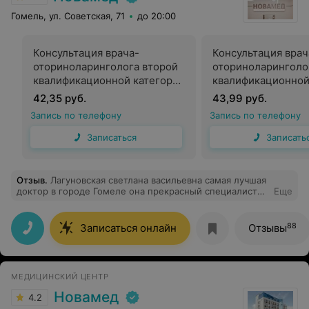
Гомель, ул. Советская, 71
до 20:00
Консультация врача-
Консультация врач
оториноларинголога второй
оториноларинголо
квалификационной категории
квалификационной
без одноразового
с использованием
42,35 руб.
43,99 руб.
инструмента
одноразового инс
Запись по телефону
Запись по телефону
Записаться
Записать
Отзыв
.
Лагуновская светлана васильевна самая лучшая
доктор в городе Гомеле она прекрасный специалист
Еще
она хорошо относится к пациентом такие врачи как
лагуновская светлана васильевна заслуживают почета
и уважение
88
Записаться онлайн
Отзывы
МЕДИЦИНСКИЙ ЦЕНТР
Новамед
4.2