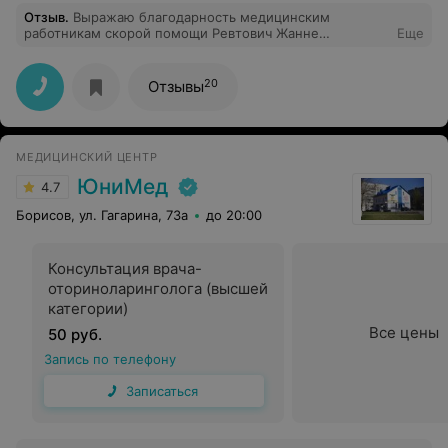
Отзыв
.
Выражаю благодарность медицинским
работникам скорой помощи Ревтович Жанне
Еще
Эдуардовне и Лекунович Екатерине Алексеевне
выезжавшим на вызов ночью 29.07.2020г. по адресу г.
Любань, пер. Садовый,1А. У дочери воспалилась грыжа
20
Отзывы
в позвоночнике. Приехали очень быстро, сделали
укол, кардиограмму сердца, измеряли давление и
присутствовали пока не стало легче.Спасибо за чуткое
отношение к больному.
МЕДИЦИНСКИЙ ЦЕНТР
ЮниМед
4.7
Борисов, ул. Гагарина, 73а
до 20:00
Консультация врача-
оториноларинголога (высшей
категории)
Все цены
50 руб.
Запись по телефону
Записаться