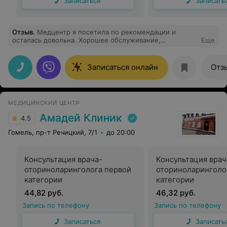
Записаться
Записать
Отзыв
.
Медцентр я посетила по рекомендации и
осталась довольна. Хорошее обслуживание,
Еще
приветливые девушки на ресепшене, врачи очень
компетентные, квалифицированные, всегда помогут и
все подробно расскажут. Спасибо!
Записаться онлайн
Отз
МЕДИЦИНСКИЙ ЦЕНТР
Амадей Клиник
4.5
Гомель, пр-т Речицкий, 7/1
до 20:00
Консультация врача-
Консультация врач
оториноларинголога первой
оториноларинголо
категории
категории
44,82 руб.
46,32 руб.
Запись по телефону
Запись по телефону
Записаться
Записать