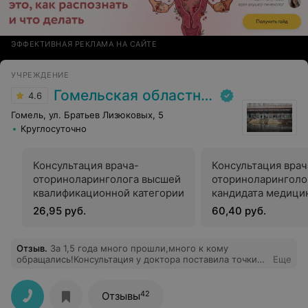
ЭФФЕКТИВНАЯ РЕКЛАМА НА САЙТЕ
УЧРЕЖДЕНИЕ
Гомельская областная клиническая больница
4.6
Гомель, ул. Братьев Лизюковых, 5
Круглосуточно
Консультация врача-
Консультация врач
оториноларинголога высшей
оториноларинголо
квалификационной категории
кандидата медици
26,95 руб.
60,40 руб.
Отзыв
.
За 1,5 года много прошли,много к кому
обращались!Консультация у доктора поставила точки
Еще
над и!Профессиональный осмотр,до тех моментов,о
которых хотели знать,и без слов,будто все доктор все
уже всё знал!Очень помог, спасибо, низкий вам
42
Отзывы
поклон!