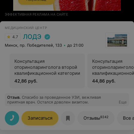
ЭФФЕКТИВНАЯ РЕКЛАМА НА САЙТЕ
МЕДИЦИНСКИЙ ЦЕНТР
ЛОДЭ
4.7
Минск, пр. Победителей, 133
до 21:00
Консультация
Консультация
оториноларинголога второй
оториноларинголо
квалификационной категории
квалификационной
42,86 руб.
44,86 руб.
Отзыв
.
Спасибо за проведенное УЗИ, вежливая
приятная врач. Остался доволен визитом.
Еще
9242
Записаться
Отзывы
Все 