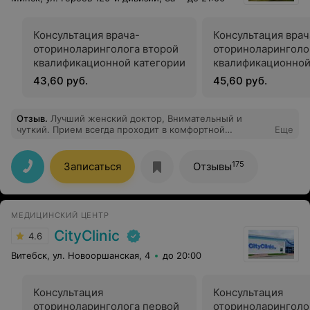
Консультация врача-
Консультация врач
оториноларинголога второй
оториноларинголо
квалификационной категории
квалификационной
43,60 руб.
45,60 руб.
Отзыв
.
Лучший женский доктор, Внимательный и
чуткий. Прием всегда проходит в комфортной
Еще
атмосфере. Елена Александровна не только решает
текущую проблему, но и заботится о комфортном
женском здоровье в будущем.
175
Записаться
Отзывы
МЕДИЦИНСКИЙ ЦЕНТР
CityClinic
4.6
Витебск, ул. Новооршанская, 4
до 20:00
Консультация
Консультация
оториноларинголога первой
оториноларинголо