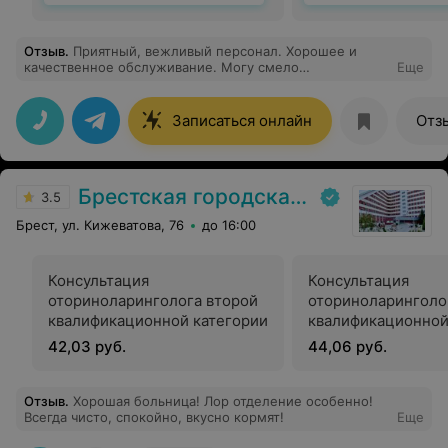
Отзыв
.
Приятный, вежливый персонал. Хорошее и
качественное обслуживание. Могу смело
Еще
рекомендовать!
Записаться онлайн
Отз
Брестская городская больница № 1
3.5
Брест, ул. Кижеватова, 76
до 16:00
Консультация
Консультация
оториноларинголога второй
оториноларинголо
квалификационной категории
квалификационной
42,03 руб.
44,06 руб.
Отзыв
.
Хорошая больница! Лор отделение особенно!
Всегда чисто, спокойно, вкусно кормят!
Еще