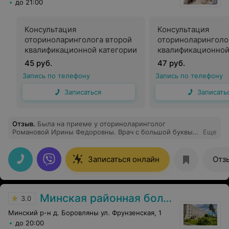
до 21:00
Консультация
Консультация
оториноларинголога второй
оториноларинголо
квалификационной категории
квалификационной
45 руб.
47 руб.
Запись по телефону
Запись по телефону
Записаться
Записать
Отзыв
.
Была на приеме у оториноларинголог
Романовой Ирины Федоровны. Врач с большой буквы!!!
Еще
Очень профессионально и грамотно нашла подход и
решения вопроса проблемы! Так же спасибо большое
девочкам администраторам ,за улыбки и
Записаться онлайн
Отз
приветливость !
Минская районная больница
3.0
Минский р-н д. Боровляны ул. Фрунзенская, 1
до 20:00