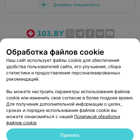
Добавить специалиста
О проекте
Новости проекта
Размещение рекламы
Обработка файлов cookie
Медицинский маркетинг
Публичный договор
Наш сайт использует файлы cookie для обеспечения
Пользовательское соглашение
Способы оплаты
удобства пользователей сайта, его улучшения, сбора
Вакансии
Партнеры
статистики и предоставления персонализированных
Написать руководителю 103.by
рекомендаций.
Написать в поддержку
Вы можете настроить параметры использования файлов
Персональные настройки cookie
cookie или изменить свое согласие в более позднее время.
Для получения дополнительной информации о целях,
Обработка персональных данных
сроках и порядке использования файлов cookie вы
можете ознакомиться с нашей
Политикой обработки
файлов cookie
Принять