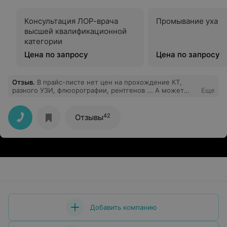
Консультация ЛОР-врача
Промывание уха
высшей квалификационной
категории
Цена по запросу
Цена по запросу
Отзыв
.
В прайс-листе нет цен на прохождение КТ,
разного УЗИ, флюорографии, рентгенов ... А может
Еще
они бесплатные? Нет открытой, доступной формы
выбора предварительного заказа талона. Хотелось бы
иметь возможность использовать онлайн-форму заказа
42
Отзывы
с предполагаемым времени работы специалиста.
Звонки - это утопия вчерашнего дня.
Добавить компанию