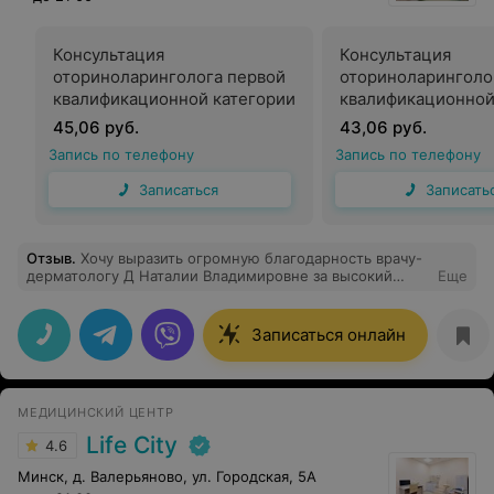
Консультация
Консультация
оториноларинголога первой
оториноларинголо
квалификационной категории
квалификационной
45,06 руб.
43,06 руб.
Запись по телефону
Запись по телефону
Записаться
Записать
Отзыв
.
Хочу выразить огромную благодарность врачу-
дерматологу Д Наталии Владимировне за высокий
Еще
профессионализм и отзывчивость! С её помощью
наконец-то ушла проблема, с которой я не могла
справиться очень много лет! Наталия Владимировна на
Записаться онлайн
самом деле Врач с большой буквы, который любит
своё дело и работает на результат. Большое спасибо!
МЕДИЦИНСКИЙ ЦЕНТР
Life City
4.6
Минск, д. Валерьяново, ул. Городская, 5А