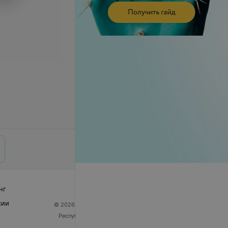
нг
сии
© 2026 ООО «Артокс Лаб», УНП 191700409
| 220012,
Республика Беларусь, г. Минск, улица Толбухина, 2,
пом. 16 | help@103.by