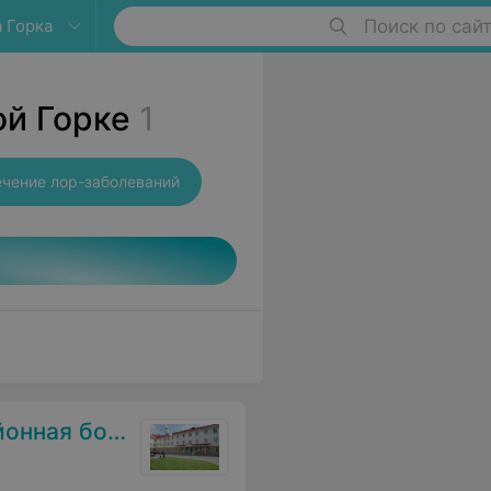
 Горка
Поиск по сай
ой Горке
1
чение лор-заболеваний
я больница