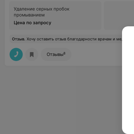
Удаление серных пробок
промыванием
Цена по запросу
Отзыв
.
Хочу оставить отзыв благодарности врачам и мед. сестрам неврологического отделения больницы, 15.06.2026 прибыла в отделение по скорой с сильными болями в спине сама уже на ноги не становилась, но благодаря опытности врача Татьяне Ивановне и ее внимательности быстро поставили на ноги . Врач от бога, любит свою работу. Спасибо так же старшей медсестре Анне Николаевне. Благодаря им в отделении очень внимательное и бережное отношение к пациентам, я лежала под капельницей, наблюдая за всеми поступающими, которым также была оказана своевременная помощ
8
Отзывы