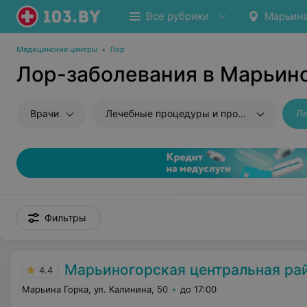
Все рубрики
Марьина
Медицинские центры
•
Лор
Лор-заболевания в Марьин
Врачи
Лечебные процедуры и промывания
Ле
Фильтры
Марьиногорская центральная районна
4.4
Марьина Горка, ул. Калинина, 50
до 17:00