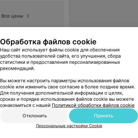
Все цены
Обработка файлов cookie
ь! Весь медицинский персонал замечательно работает и помогает людям! Огромная благодарность!!! Так же хочу заметить очень чисто санитарочки убирают бесконечно и чисто. Хочу что бы и руководство больницы заметили мой отзыв. Спасибо вам.
Еще
Наш сайт использует файлы cookie для обеспечения
удобства пользователей сайта, его улучшения, сбора
статистики и предоставления персонализированных
рекомендаций.
Вы можете настроить параметры использования файлов
cookie или изменить свое согласие в более позднее время.
Для получения дополнительной информации о целях,
сроках и порядке использования файлов cookie вы можете
ознакомиться с нашей
Политикой обработки файлов cookie
Отклонить
Принять
Персональные настройки Cookie