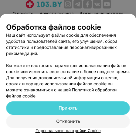
О проекте
Новости проекта
Размещение рекламы
Медицинский маркетинг
Публичный договор
Обработка файлов cookie
Пользовательское соглашение
Способы оплаты
Наш сайт использует файлы cookie для обеспечения
Вакансии
Партнеры
удобства пользователей сайта, его улучшения, сбора
статистики и предоставления персонализированных
Написать руководителю 103.by
рекомендаций.
Написать в поддержку
Персональные настройки cookie
Вы можете настроить параметры использования файлов
cookie или изменить свое согласие в более позднее время.
Обработка персональных данных
Для получения дополнительной информации о целях,
сроках и порядке использования файлов cookie вы
можете ознакомиться с нашей
Политикой обработки
файлов cookie
Принять
© 2026 ООО «Артокс Лаб», УНП 191700409
| 220012, Республика Беларусь,
Отклонить
г. Минск, улица Толбухина, 2, пом. 16 | help@103.by
Персональные настройки Cookie
Служба поддержки
+375 291212755