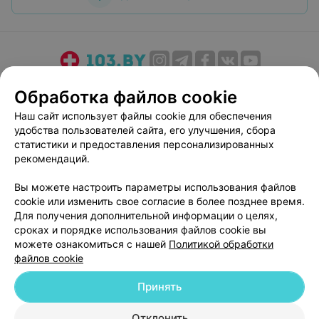
О проекте
Новости проекта
Размещение рекламы
Обработка файлов cookie
Медицинский маркетинг
Публичный договор
Наш сайт использует файлы cookie для обеспечения
Пользовательское соглашение
Способы оплаты
удобства пользователей сайта, его улучшения, сбора
Вакансии
Партнеры
статистики и предоставления персонализированных
рекомендаций.
Написать руководителю 103.by
Написать в поддержку
Вы можете настроить параметры использования файлов
cookie или изменить свое согласие в более позднее время.
Персональные настройки cookie
Для получения дополнительной информации о целях,
Обработка персональных данных
сроках и порядке использования файлов cookie вы
можете ознакомиться с нашей
Политикой обработки
файлов cookie
Принять
Отклонить