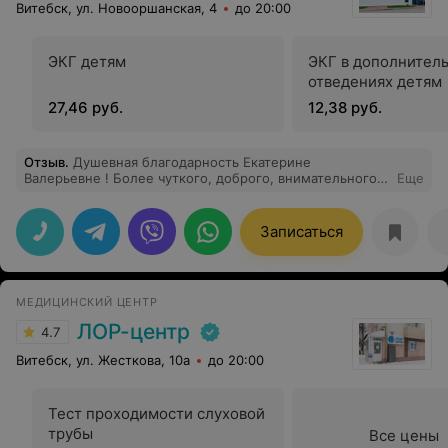
Витебск, ул. Новооршанская, 4
до 20:00
ЭКГ детям
ЭКГ в дополнител
отведениях детям
27,46 руб.
12,38 руб.
Отзыв
.
Душевная благодарность Екатерине
Валерьевне ! Более чуткого, доброго, внимательного
Еще
отношения мы не встречали нигде! Плюс грамотный
подход и профессиональные руки хирурга! Это микс
качеств идеального врача! С таким врачом даже очень
Записаться
страшные и болючие операции проходят спокойно и с
улыбкой) Екатерина Валерьевна вызывает доверие
после первой встречи и уже к другому врачу идти не
хочется. Спасибо Вам большое!
МЕДИЦИНСКИЙ ЦЕНТР
ЛОР-центр
4.7
Витебск, ул. Жесткова, 10а
до 20:00
Тест проходимости слуховой
трубы
Все цены