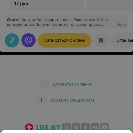
17 руб.
Отзыв
.
Хочу поблагодарить врача Раковского А.С. за
консультацию.Получила ответы на все вопросы,
Еще
касающиеся лечения хронического ринита.Хорошая
атмосфера, приятный интерьер ,грамотные
специалисты.Хорошо, что в нашем городе есть такой
Записаться онлайн
Отзывы
центр.Рекомендую.
Добавить компанию
Добавить специалиста