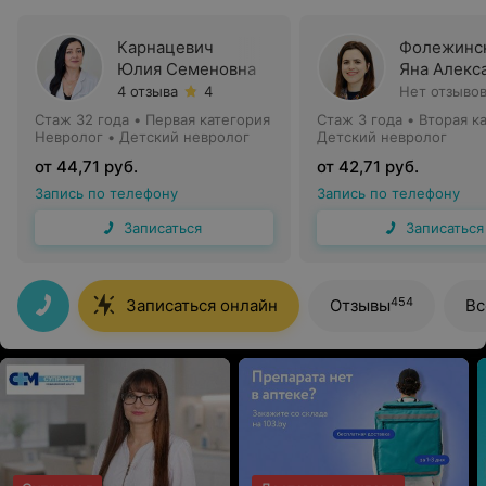
Карнацевич
Фолежинс
Юлия Семеновна
Яна Алекс
4 отзыва
4
Нет отзыво
Стаж 32 года
•
Первая категория
Стаж 3 года
•
Вторая к
Невролог • Детский невролог
Детский невролог
от 44,71 руб.
от 42,71 руб.
Запись по телефону
Запись по телефону
Записаться
Записаться
454
Записаться онлайн
Отзывы
Вс