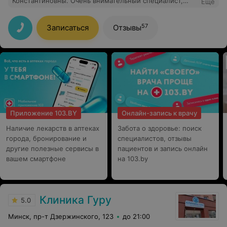
Константиновны. Очень внимательный специалист,
Еще
который располагает к себе с первой минуты. Лаура
Константиновна всё подробно объяснила и дала
соответствующие рекомендации. Квалифицированный
57
Записаться
Отзывы
специалист и чуткий человек.
Приложение 103.BY
Онлайн-запись к врачу
Наличие лекарств в аптеках
Забота о здоровье: поиск
города, бронирование и
специалистов, отзывы
другие полезные сервисы в
пациентов и запись онлайн
вашем смартфоне
на 103.by
Клиника Гуру
5.0
Минск, пр-т Дзержинского, 123
до 21:00