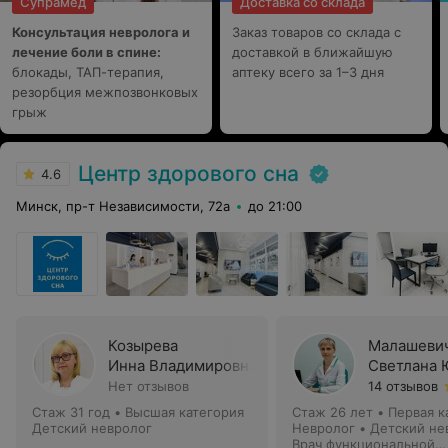
Супрамед
Доставка со склада
Консультация невролога и
Заказ товаров со склада с
лечение боли в спине:
доставкой в ближайшую
блокады, ТАП-терапия,
аптеку всего за 1–3 дня
резорбция межпозвонковых
грыж
Центр здорового сна
4.6
Минск, пр-т Независимости, 72а
до 21:00
Козырева
Малашеви
Инна Владимировна
Светлана 
Нет отзывов
14 отзывов
Стаж 31 год
•
Высшая категория
Стаж 26 лет
•
Первая к
Детский невролог
Невролог • Детский не
Врач функциональной