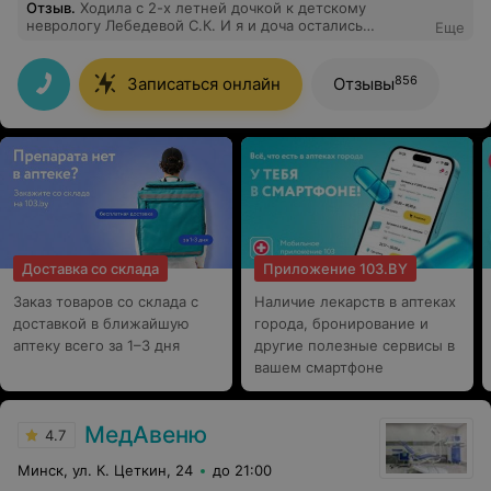
Отзыв
.
Ходила с 2-х летней дочкой к детскому
неврологу Лебедевой С.К. И я и доча остались
Еще
довольны. Врач внимательно выслушала, осмотрела
дочку, не сюсюкаясь, а просто общаясь с ней, и
подробно рассказала о нашей проблеме (фебрильные
856
Записаться онлайн
Отзывы
судороги). Ранее делали в этом центре ЭЭГ. Все
быстро и четко.
Доставка со склада
Приложение 103.BY
Заказ товаров со склада с
Наличие лекарств в аптеках
доставкой в ближайшую
города, бронирование и
аптеку всего за 1–3 дня
другие полезные сервисы в
вашем смартфоне
МедАвеню
4.7
Минск, ул. К. Цеткин, 24
до 21:00