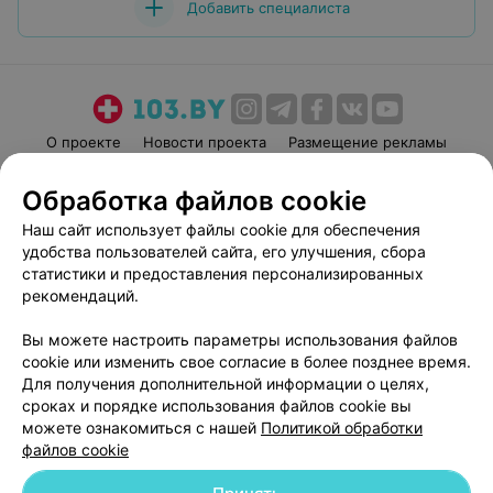
Добавить специалиста
О проекте
Новости проекта
Размещение рекламы
Медицинский маркетинг
Публичный договор
Обработка файлов cookie
Пользовательское соглашение
Способы оплаты
Наш сайт использует файлы cookie для обеспечения
Вакансии
Партнеры
удобства пользователей сайта, его улучшения, сбора
Написать руководителю 103.by
статистики и предоставления персонализированных
рекомендаций.
Написать в поддержку
Персональные настройки cookie
Вы можете настроить параметры использования файлов
Обработка персональных данных
cookie или изменить свое согласие в более позднее время.
Для получения дополнительной информации о целях,
сроках и порядке использования файлов cookie вы
можете ознакомиться с нашей
Политикой обработки
файлов cookie