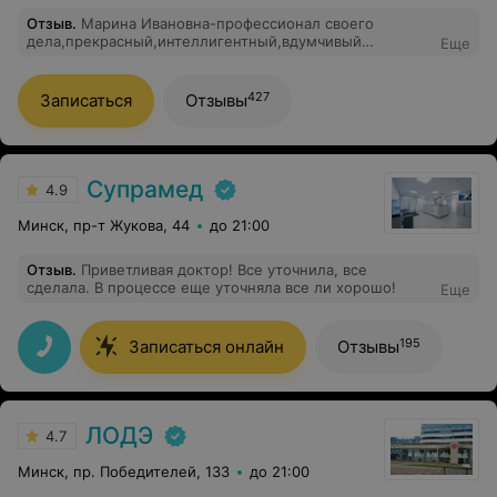
Отзыв
.
Марина Ивановна-профессионал своего
дела,прекрасный,интеллигентный,вдумчивый
Еще
врач,небезразличный человек. Так получилось,что
другой врач поставил мне неверный и очень
серьёзный диагноз,не проведя должного
427
Записаться
Отзывы
обследования. Но мне повезло и я попала к Марине
Ивановне. Она внимательно изучила мои
обследования,назначила дополнительно некоторые
процедуры и анализы,в результате которых стало
понятно,что этого диагноза у меня нет. Спасибо
Супрамед
4.9
большое,теперь мне не нужно всю жизнь травиться
ненужными таблетками и пребывать в постоянном
Минск, пр-т Жукова, 44
до 21:00
стрессе. Буду всем советовать Марину Ивановну
Отзыв
.
Приветливая доктор! Все уточнила, все
сделала. В процессе еще уточняла все ли хорошо!
Еще
195
Записаться онлайн
Отзывы
ЛОДЭ
4.7
Минск, пр. Победителей, 133
до 21:00