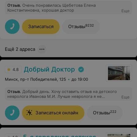
Отзыв
.
Очень понравилась Щебетова Елена
Константиновна, хорошая доктор
Еще
9232
Записаться
Отзывы
Ещё 2 адреса
Добрый Доктор
4.8
Минск, пр-т Победителей, 125
до 19:00
Отзыв
.
Добрый день. Хочу оставить отзыв на детского
невролога Иванова М.И. Лучше невролога я не
Еще
встречала. С первого месяца Марина Ильинична ведет
моего младшего сына. Я четко выполняю ее
рекомендации и результат не заставляет себя ждать.
222
Записаться онлайн
Отзывы
Врач всегда посмотрит все анализы, которые беру на
визит. Все спросит и всегда ответит на все вопросы. У
меня 4-ро детей и очень жаль, что мы не встретились
раньше.