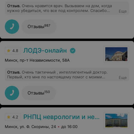
Отзыв
.
Очень нравится врач. Вызываем на дом, когда
нужно убедиться, что все под контролем. Спасибо
Еще
большое за профессиональную заботу о нашем
ребенке.
987
Отзывы
ЛОДЭ-онлайн
4.8
Минск, пр-т Независимости, 58А
Отзыв
.
Очень тактичный , интеллигентный доктор.
Первый, кто мне по настоящему помог с моими
Еще
головными болями. Настоящий профессионал
150
Отзывы
РНПЦ неврологии и нейрохирургии
4.2
Минск, ул. Ф. Скорины, 24
до 16:00