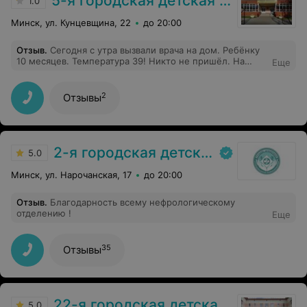
5-я городская детская поликлиника
1.0
Минск, ул. Кунцевщина, 22
до 20:00
Отзыв
.
Сегодня с утра вызвали врача на дом. Ребёнку
10 месяцев. Температура 39! Никто не пришёл. На
Еще
повторный звонок ответили - врач не дошёл до вас!!!!!
Это как понимать????
2
Отзывы
2-я городская детская клиническая больница
5.0
Минск, ул. Нарочанская, 17
до 20:00
Отзыв
.
Благодарность всему нефрологическому
отделению !
Еще
35
Отзывы
22-я городская детская поликлиника
5.0