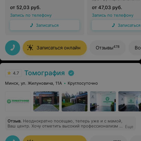
диагностики
от 52,03 руб.
от 47,03 руб.
Запись по телефону
Запись по телефону
Записаться
Записаться
478
Записаться онлайн
Отзывы
Вс
Томография
4.7
Минск, ул. Жилуновича, 11А
Круглосуточно
Отзыв
.
Неоднократно посещаю, теперь уже и с мамой,
Ваш центр. Хочу отметить высокий профессионализм и
Еще
человеческие качества Доктора центра, врача
онколога - маммолога, Макарчук Марину Альбертовну.