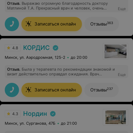
Отзыв
.
Выражаю огромную благодарность доктору
Матлиной Т.А. Прекрасный врач и человек, очень
Еще
чуткий доктор, качественное ЭЭГ вам гарантировано,
доктор и выслушивает и даст советы и грамотные
рекомендации , большое спасибо! Большой плюс
363
Записаться онлайн
Отзывы
-наличие большой парковки у центра. Администраторы
на ресепшен решили быстро мой вопрос по записи к
еще одному доктору, спасибо.
КОРДИС
4.8
Минск, ул. Аэродромная, 125-2
до 20:00
Отзыв
.
Была у терапевта по рекомендации знакомой и
визит действительно оправдал ожидания. Врач
Еще
разобрала мои жалобы, сдала анализы, объяснила, что
из этого важно. Предложила поставить капельницу для
поддержки иммунитета и расписала, что именно в нее
237
Записаться онлайн
Отзывы
входит и какой эффект можно ожидать. Все процедуры
прошли спокойно, медсестра делала аккуратно.
Спасибо персоналу за нормальное человеческое
отношение.
Нордин
4.3
Минск, ул. Сурганова, 47Б
до 21:00