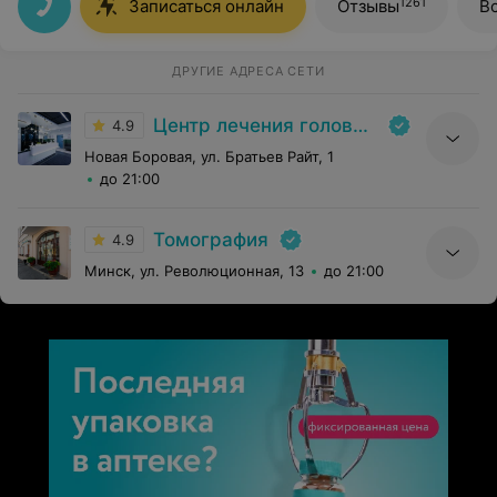
Консультация проводится содержательно и
1261
Записаться онлайн
Отзывы
В
исчерпывающе. Спасибо Вам, что Вы есть, Доктор!!!
ДРУГИЕ АДРЕСА СЕТИ
Центр лечения головной боли и головокружения
4.9
Новая Боровая, ул. Братьев Райт, 1
до 21:00
Томография
4.9
Минск, ул. Революционная, 13
до 21:00