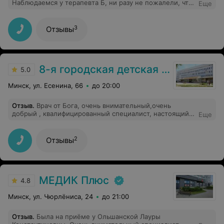
Наблюдаемся у терапевта Б, ни разу не пожалели, что
Еще
именно у него. А то,что с талонами в очереди сидите,
так сами и порадили это,что пропускаете без очереди
всех.Талоны созданы,что бы беречь время и наше и
3
Отзывы
Врачей. Два по талон,один, без, а не как придумали
себе сами один с талоном,один без.
8-я городская детская поликлиника
5.0
Минск, ул. Есенина, 66
до 20:00
Отзыв
.
Врач от Бога, очень внимательный,очень
добрый , квалифицированный специалист, настоящий
Еще
профессионал своего дела! Очень рады,что есть такие
замечательные врачи и прекрасные люди!
2
Отзывы
МЕДИК Плюс
4.8
Минск, ул. Чюрлёниса, 24
до 21:00
Отзыв
.
Была на приёме у Ольшанской Лауры