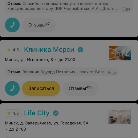
Отзыв
.
Спасибо за внимательную и компетентную
консультацию доктору ЛОР Челомбитько А.А.. Доктор
Еще
подробно рассказал о схеме лечения. Ребенок его
совсем не боялся. Спасибо.
47
Отзывы
Клиника Мерси
4.3
Минск, ул. Игнатенко, 8
до 21:00
Отзыв
.
Веевник Эдуард Петрович - врач от Бога.
Еще
433
Записаться
Отзывы
Life City
4.6
Минск, д. Валерьяново, ул. Городская, 5А
до 21:00