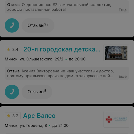
Отзыв
.
Отделение нхо #2 замечательный коллектив,
хорошо поставленная работа!
Еще
93
Отзывы
20-я городская детская поликлиника
3.4
Минск, ул. Ольшевского, 29/2
до 20:00
Отзыв
.
Ксения Викторовна не наш участковый доктор,
поэтому при вызове врача на дом столкнулась с ней
Еще
(точнее мой ребенок) впервые. Такая внимательная,
заботливая! Выслушала, посоветовала, рассказала
подробно, что делать после сдачи ребенком анализов.
5
Отзывы
Не оставила нас бегать по кабинетам и стоять в
очередях, а помогла. При этом мы - не ее участок, нас
видела впервые. Если Ксения Викторовна читает отзыв,
я желаю ей успехов и удачи, благодарных пациентов и
сил не растерять эту удивительную чуткость
Арс Валео
3.7
Минск, ул. Герцена, 8
до 21:00