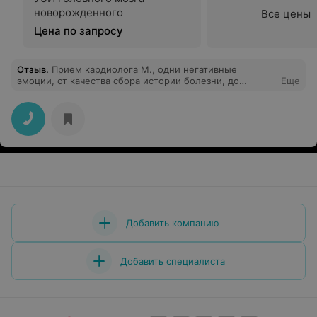
новорожденного
Все цены
Цена по запросу
Отзыв
.
Прием кардиолога М., одни негативные
эмоции, от качества сбора истории болезни, до
Еще
осмотра пациента и его обследований. Давление
мерять и слушать одновременно легкие через кофту -
уж простите. Имея 30 мин на пациента и его осмотр.
Деньги на ветер, буду обращаться выше.
Добавить компанию
Добавить специалиста