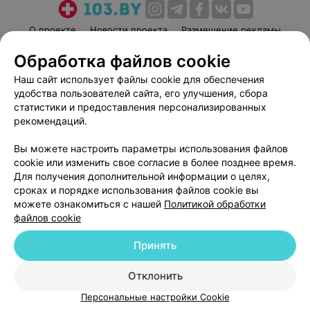
О проекте
Новости проекта
Размещение рекламы
Медицинский маркетинг
Публичный договор
Обработка файлов cookie
Пользовательское соглашение
Способы оплаты
Наш сайт использует файлы cookie для обеспечения
Вакансии
Партнеры
удобства пользователей сайта, его улучшения, сбора
статистики и предоставления персонализированных
Написать руководителю 103.by
рекомендаций.
Написать в поддержку
Персональные настройки cookie
Вы можете настроить параметры использования файлов
cookie или изменить свое согласие в более позднее время.
Обработка персональных данных
Для получения дополнительной информации о целях,
сроках и порядке использования файлов cookie вы
можете ознакомиться с нашей
Политикой обработки
файлов cookie
Принять
© 2026 ООО «Артокс Лаб», УНП 191700409
| 220012, Республика Беларусь,
Отклонить
г. Минск, улица Толбухина, 2, пом. 16 | help@103.by
Персональные настройки Cookie
Служба поддержки
+375 291212755