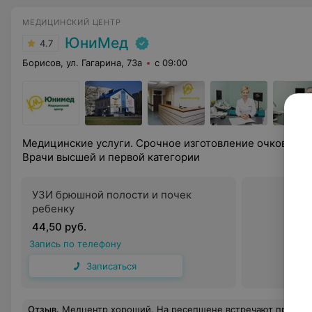
МЕДИЦИНСКИЙ ЦЕНТР
ЮниМед
4.7
Борисов, ул. Гагарина, 73а
с 09:00
Медицинские услуги. Срочное изготовление очков. Взр
Врачи высшей и первой категории
УЗИ брюшной полости и почек
ребенку
44,50 руб.
Запись по телефону
Записаться
Отзыв
.
Медцентр хороший. На ресепшене встречают приветливые и доброжелательные девушки, нет очередей, прием проходит по времени. Хочу также поблагодарить Моисеева Александра Владим