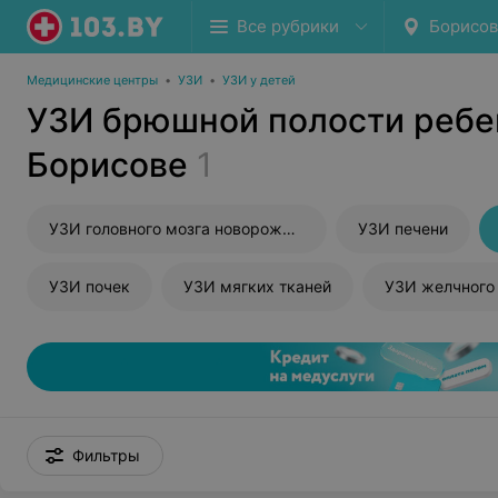
Все рубрики
Борисов
Медицинские центры
•
УЗИ
•
УЗИ у детей
УЗИ брюшной полости ребе
Борисове
1
УЗИ головного мозга новорожденного
УЗИ печени
УЗИ почек
УЗИ мягких тканей
УЗИ желчного
Фильтры