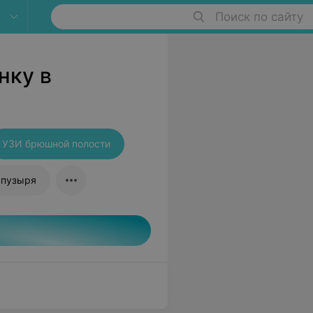
Поиск по сайту
нку в
УЗИ брюшной полости
 пузыря