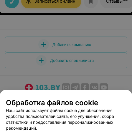
Записаться онлайн
Отзывы
Добавить компанию
Добавить специалиста
О проекте
Новости проекта
Размещение рекламы
Обработка файлов cookie
Медицинский маркетинг
Публичный договор
Наш сайт использует файлы cookie для обеспечения
Пользовательское соглашение
Способы оплаты
удобства пользователей сайта, его улучшения, сбора
Вакансии
Партнеры
статистики и предоставления персонализированных
рекомендаций.
Написать руководителю 103.by