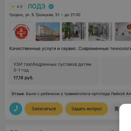
ЛОДЭ
4.9
Гродно, ул. Б.Троицкая, 51
до 21:00
Качественные услуги и сервис. Современные технолог
УЗИ тазобедренных суставов детям
0-1 год
17,19 руб.
Отзыв
.
Были с ребенком у травматолога-ортопеда Лейкой Алексея Борисовича Внимательный и квалифицированный специалист. Знает подход к неусидчив
Записаться
Задать вопрос