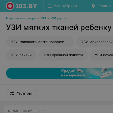
Все рубрики
Гродно
Медицинские центры
•
УЗИ
•
УЗИ у детей
УЗИ мягких тканей ребенку
УЗИ головного мозга новорожденного
УЗИ мочеполовой
УЗИ печени
УЗИ брюшной полости
УЗИ поче
Фильтры
МЕДИЦИНСКИЙ ЦЕНТР