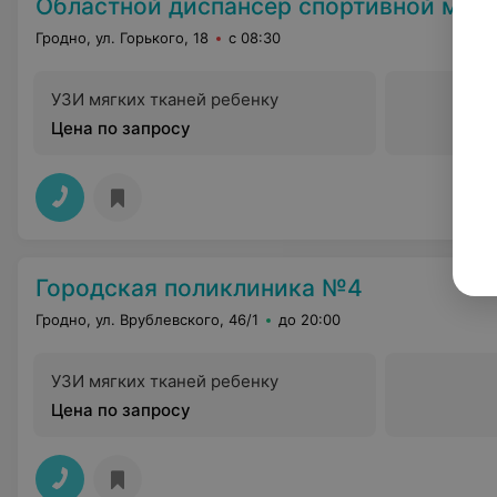
Областной диспансер спортивной мед
Гродно, ул. Горького, 18
с 08:30
УЗИ мягких тканей ребенку
Цена по запросу
Городская поликлиника №4
Гродно, ул. Врублевского, 46/1
до 20:00
УЗИ мягких тканей ребенку
Цена по запросу