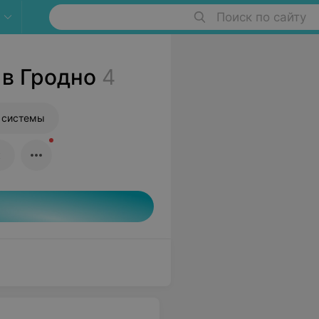
Поиск по сайту
 в Гродно
4
 системы
к