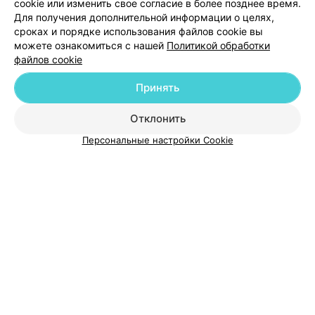
cookie или изменить свое согласие в более позднее время.
Для получения дополнительной информации о целях,
сроках и порядке использования файлов cookie вы
можете ознакомиться с нашей
Политикой обработки
файлов cookie
Добавить компанию
Принять
Добавить специалиста
Отклонить
Персональные настройки Cookie
О проекте
Новости проекта
Размещение рекламы
Медицинский маркетинг
Публичный договор
Пользовательское соглашение
Способы оплаты
Вакансии
Партнеры
Написать руководителю 103.by
Написать в поддержку
Персональные настройки cookie