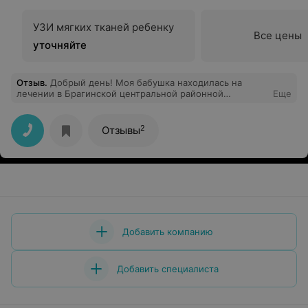
УЗИ мягких тканей ребенку
Все цены
уточняйте
Отзыв
.
Добрый день! Моя бабушка находилась на
лечении в Брагинской центральной районной
Еще
больнице в январе 2020 года. Хочу выразить
благодарность врачу терапевту Примак Ирине
Васильевне от своей бабушки Романовец Галины
2
Отзывы
Васильевны и от себя лично. Спасибо за
профессионализм, вовремя оказанное лечение,
корректное и внимательное отношение, за
душевность. Желаем здоровья и успехов в
профессиональной карьере.
Добавить компанию
Добавить специалиста