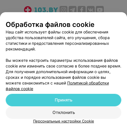
О проекте
Новости проекта
Размещение рекламы
Обработка файлов cookie
Медицинский маркетинг
Публичный договор
Наш сайт использует файлы cookie для обеспечения
Пользовательское соглашение
Способы оплаты
удобства пользователей сайта, его улучшения, сбора
Вакансии
Партнеры
статистики и предоставления персонализированных
рекомендаций.
Написать руководителю 103.by
Написать в поддержку
Вы можете настроить параметры использования файлов
cookie или изменить свое согласие в более позднее время.
Персональные настройки cookie
Для получения дополнительной информации о целях,
Обработка персональных данных
сроках и порядке использования файлов cookie вы
можете ознакомиться с нашей
Политикой обработки
файлов cookie
Принять
Отклонить
© 2026 ООО «Артокс Лаб», УНП 191700409
| 220012, Республика Беларусь,
г. Минск, улица Толбухина, 2, пом. 16 | help@103.by
Персональные настройки Cookie