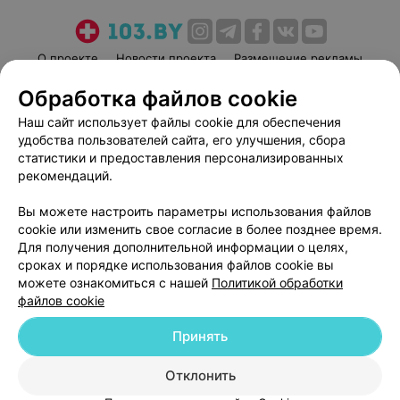
О проекте
Новости проекта
Размещение рекламы
Медицинский маркетинг
Публичный договор
Обработка файлов cookie
Пользовательское соглашение
Способы оплаты
Наш сайт использует файлы cookie для обеспечения
Вакансии
Партнеры
удобства пользователей сайта, его улучшения, сбора
статистики и предоставления персонализированных
Написать руководителю 103.by
рекомендаций.
Написать в поддержку
Персональные настройки cookie
Вы можете настроить параметры использования файлов
cookie или изменить свое согласие в более позднее время.
Обработка персональных данных
Для получения дополнительной информации о целях,
сроках и порядке использования файлов cookie вы
можете ознакомиться с нашей
Политикой обработки
файлов cookie
Принять
© 2026 ООО «Артокс Лаб», УНП 191700409
| 220012, Республика Беларусь,
Отклонить
г. Минск, улица Толбухина, 2, пом. 16 | help@103.by