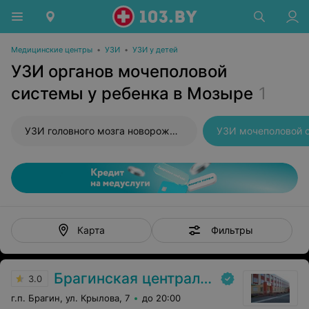
Медицинские центры
•
УЗИ
•
УЗИ у детей
УЗИ органов мочеполовой
системы у ребенка в Мозыре
1
УЗИ головного мозга новорожденного
УЗИ мочеполовой 
Фильтры
Карта
Брагинская центральная районная больница
3.0
г.п. Брагин, ул. Крылова, 7
до 20:00