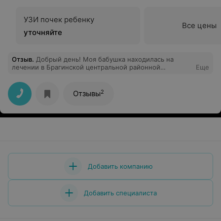
УЗИ почек ребенку
Все цены
уточняйте
Отзыв
.
Добрый день! Моя бабушка находилась на
лечении в Брагинской центральной районной
Еще
больнице в январе 2020 года. Хочу выразить
благодарность врачу терапевту Примак Ирине
Васильевне от своей бабушки Романовец Галины
2
Отзывы
Васильевны и от себя лично. Спасибо за
профессионализм, вовремя оказанное лечение,
корректное и внимательное отношение, за
душевность. Желаем здоровья и успехов в
профессиональной карьере.
Добавить компанию
Добавить специалиста