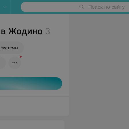
Поиск по сайту
 в Жодино
3
 системы
к