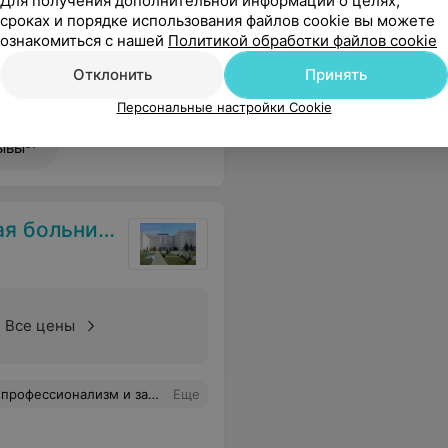
Для получения дополнительной информации о целях,
Все цены
сроках и порядке использования файлов cookie вы можете
ознакомиться с нашей
Политикой обработки файлов cookie
Отклонить
Принять
ще
Персональные настройки Cookie
97
ывы
 больница
Все цены
огу оставить без внимания спасение ЖИЗНИ моим родителям(неоднократное). Спасибо, что Вы есть. Вы на своем месте. 23.12.21г. Степанюк ВВ.
Еще