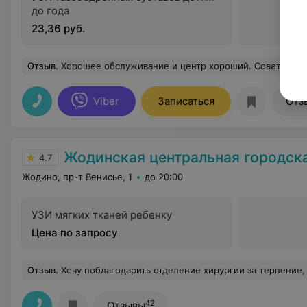
до года
23,36 руб.
Отзыв
.
Хорошее обслуживание и центр хороший. Советую!
Е
Viber
Записаться
Отз
Жодинская центральная городская
4.7
Жодино, пр-т Венисье, 1
до 20:00
УЗИ мягких тканей ребенку
Цена по запросу
Отзыв
.
Хочу поблагодарить отделение хирургии за терпение, профессионализм и заботу, оказанные во время лечения в стационаре отделения. Не смотря на, как оказалось, лёгкое заболевание мне провели все необходимые процедуры для исключения рисков появления невыявленнвх поталогий. Выписываюсь с чувством спокойствия за свое состояние. Не м
42
Отзывы