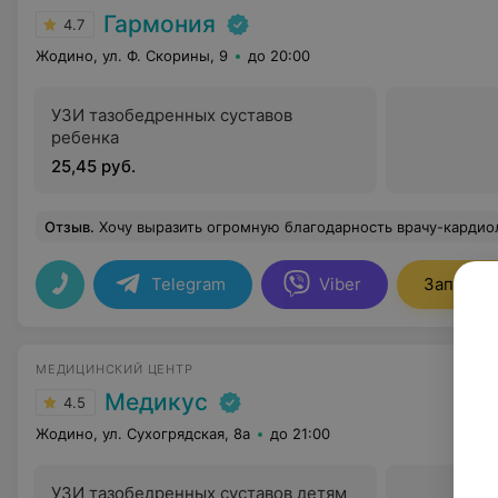
Гармония
4.7
Жодино, ул. Ф. Скорины, 9
до 20:00
УЗИ тазобедренных суставов
ребенка
25,45 руб.
Отзыв
.
Хочу выразить огромную благодарность врачу-кардиологу Фалевичу Леониду Львовичу за очень внимательный и вдумчивый подход к проблемам пациента. Доктор Фалевич Л.Л. прекрасный специалист и замечательный человек. 
Telegram
Viber
Записать
МЕДИЦИНСКИЙ ЦЕНТР
Медикус
4.5
Жодино, ул. Сухогрядская, 8а
до 21:00
УЗИ тазобедренных суставов детям