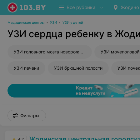
Все рубрики
Жодино
Медицинские центры
•
УЗИ
•
УЗИ у детей
УЗИ сердца ребенку в Жод
УЗИ головного мозга новорожденного
УЗИ мочеполовой
УЗИ печени
УЗИ брюшной полости
УЗИ поче
Фильтры
Жодинская центральная городская
4.7