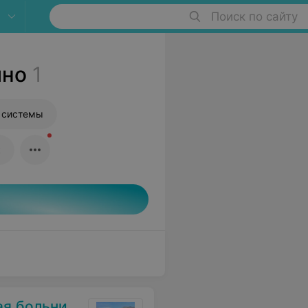
Поиск по сайту
ино
1
 системы
к
 больница