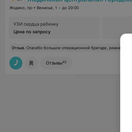
Жодино, пр-т Венисье, 1
до 20:00
УЗИ сердца ребенку
Цена по запросу
Отзыв
.
Спасибо большое операционной бригаде, реанимационной, дежурившим сутки 27.03.2019,всему гинекологическому отделению! Особенное спасибо Гречулиной Наталье Фадеевне и Карпенко Ирине
42
Отзывы