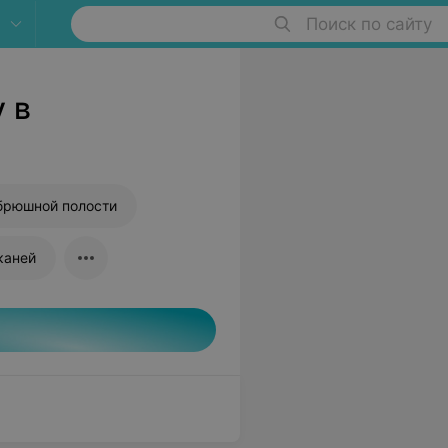
Поиск по сайту
 в
брюшной полости
каней