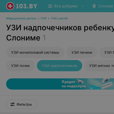
Все рубрики
Слоним
Медицинские центры
•
УЗИ
•
УЗИ у детей
УЗИ надпочечников ребенку
Слониме
1
УЗИ мочеполовой системы
УЗИ печени
УЗИ 
УЗИ почек
УЗИ надпочечников
УЗИ мягких т
Фильтры