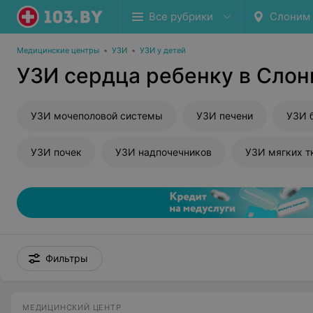
Все рубрики
Слоним
Медицинские центры
•
УЗИ
•
УЗИ у детей
УЗИ сердца ребенку в Сло
УЗИ мочеполовой системы
УЗИ печени
УЗИ 
УЗИ почек
УЗИ надпочечников
УЗИ мягких т
Фильтры
МЕДИЦИНСКИЙ ЦЕНТР