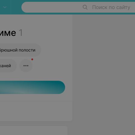
Поиск по сайту
ниме
1
брюшной полости
каней