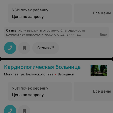
УЗИ почек ребенку
Все цены
Цена по запросу
Отзыв
.
Хочу выразить огромную благодарность
коллективу неврологического отделения, в
Еще
частности:Татьяне Сергеевна, Марине Владимировне,
Владе Витальевна, логопеду Светлане Петровна.
Неоднократно ложилась на госпитализацию с
11
Отзывы
ребенком в отделение. В отделении очень комфортные
условия, специалисты на своём месте. Спасибо им
большое!!!!!!
Кардиологическая больница
Могилев, ул. Белинского, 22а
Выходной
УЗИ почек ребенку
Все цены
Цена по запросу