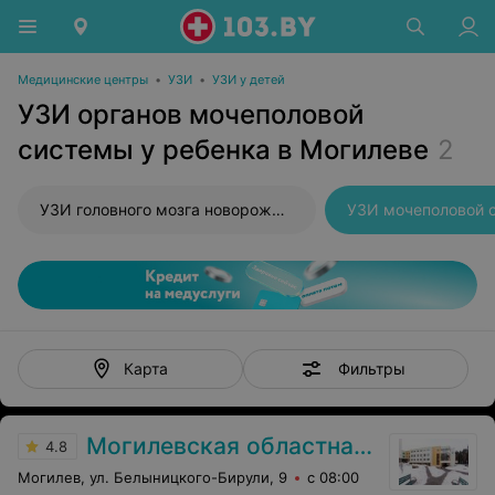
Медицинские центры
•
УЗИ
•
УЗИ у детей
УЗИ органов мочеполовой
системы у ребенка в Могилеве
2
УЗИ головного мозга новорожденного
УЗИ мочеполовой 
Фильтры
Карта
Могилевская областная детская больница
4.8
Могилев, ул. Белыницкого-Бирули, 9
с 08:00