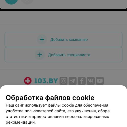
Добавить компанию
Добавить специалиста
О проекте
Новости проекта
Размещение рекламы
Обработка файлов cookie
Медицинский маркетинг
Публичный договор
Наш сайт использует файлы cookie для обеспечения
Пользовательское соглашение
Способы оплаты
удобства пользователей сайта, его улучшения, сбора
Вакансии
Партнеры
статистики и предоставления персонализированных
Написать руководителю 103.by
рекомендаций.