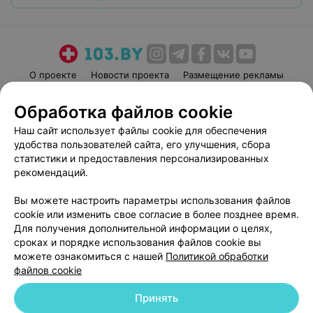
О проекте
Новости проекта
Размещение рекламы
Медицинский маркетинг
Публичный договор
Обработка файлов cookie
Пользовательское соглашение
Способы оплаты
Наш сайт использует файлы cookie для обеспечения
Вакансии
Партнеры
удобства пользователей сайта, его улучшения, сбора
Написать руководителю 103.by
статистики и предоставления персонализированных
рекомендаций.
Написать в поддержку
Персональные настройки cookie
Вы можете настроить параметры использования файлов
Обработка персональных данных
cookie или изменить свое согласие в более позднее время.
Для получения дополнительной информации о целях,
сроках и порядке использования файлов cookie вы
можете ознакомиться с нашей
Политикой обработки
файлов cookie
Принять
© 2026 ООО «Артокс Лаб», УНП 191700409
| 220012, Республика Беларусь,