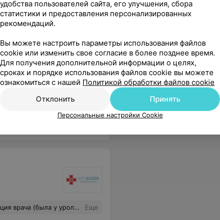
удобства пользователей сайта, его улучшения, сбора
полезные сервисы в вашем
статистики и предоставления персонализированных
смартфоне
рекомендаций.
Вы можете настроить параметры использования файлов
cookie или изменить свое согласие в более позднее время.
Для получения дополнительной информации о целях,
сроках и порядке использования файлов cookie вы можете
ознакомиться с нашей
Политикой обработки файлов cookie
ещё повторить посещение.
Еще
Отклонить
Принять
Персональные настройки Cookie
2
Все адреса
, что лечиться будем осторожно, не быстро, и постоянно контролируя сдачей анализов.С октября 2017 по апрель 2018 я следовала всем рекомендациям и теперь мой иммунитет может самостоятельно справится с бактериями и инфекциями! СПАСИБО!
Еще