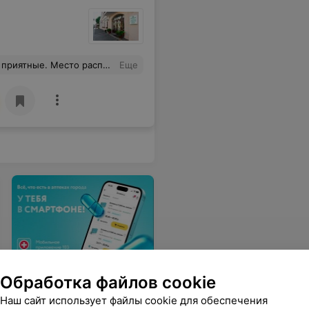
ь атмосферный. Осталось приятное впечатление
Еще
Приложение 103.BY
Обработка файлов cookie
Наличие лекарств в
аптеках города,
Наш сайт использует файлы cookie для обеспечения
бронирование и другие