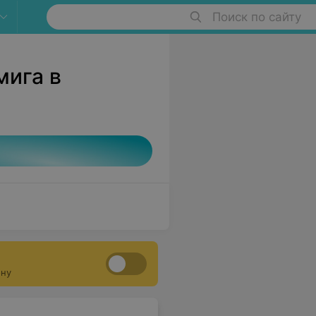
Поиск по сайту
мига в
ону