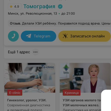
Томография
4.9
Минск, ул. Революционная, 13
до 21:00
Отзыв
.
Делали УЗИ ребёнку. Понравился подход врача. Цены приятные. Место расположения удобное. Внутри центр очен
Telegram
Записаться онлайн
Ещё 1 адрес
E-clinic
Криница
Гинеколог, уролог, УЗИ.
УЗИ органов малого таза,
Современная диагностика
УЗИ молочных желез.
и деликатный подход.
Диагностика на аппарате