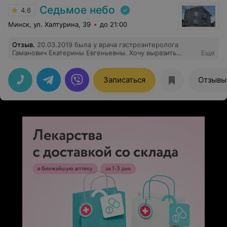
Седьмое небо
4.6
Минск, ул. Халтурина, 39
до 21:00
Отзыв
.
20.03.2019 была у врача гастроэнтеролога
Гаманович Екатерины Евгеньевны. Хочу выразить
Еще
огромную благодарность за профессиональный подход
и лучезарную улыбку. Я просто влюблена в ваш центр,
огромное спасибо, что действительно лечите людей,
Записаться
Отзывы
делая это с такой любовью и самоотдачей!