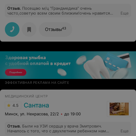
Отзыв
.
Посещаю м/ц "Грандмедика" очень
часто,советую всем своим близким!очень нравится
Еще
отношение,отличный сервис,квалифицированные
специалисты!Сама посетила гинеколога Бруцкую
Е.В.,муж и ребенок дерматолога Болдесову О.В. Мы
43
Отзывы
очень давольны!А главное ЗДОРОВЫ!Спасибо м/ц
ГРАНДМЕДИКА)
ЭФФЕКТИВНАЯ РЕКЛАМА НА САЙТЕ
МЕДИЦИНСКИЙ ЦЕНТР
Сантана
4.5
Минск, ул. Некрасова, 22/2
до 19:00
Отзыв
.
Были на УЗИ сердца у врача Змитрович.
Началось с того, что с двухлетним ребенком нам
Еще
пришлось ждать после записи 25 мин ( запись была на