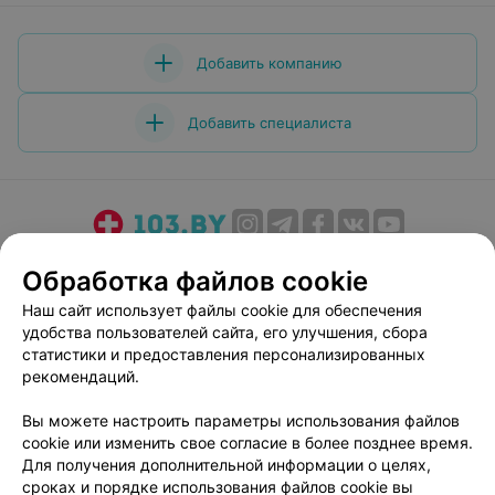
Добавить компанию
Добавить специалиста
О проекте
Новости проекта
Размещение рекламы
Обработка файлов cookie
Медицинский маркетинг
Публичный договор
Наш сайт использует файлы cookie для обеспечения
Пользовательское соглашение
Способы оплаты
удобства пользователей сайта, его улучшения, сбора
Вакансии
Партнеры
статистики и предоставления персонализированных
рекомендаций.
Написать руководителю 103.by
Написать в поддержку
Вы можете настроить параметры использования файлов
cookie или изменить свое согласие в более позднее время.
Персональные настройки cookie
Для получения дополнительной информации о целях,
Обработка персональных данных
сроках и порядке использования файлов cookie вы