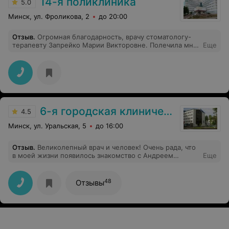
14-я поликлиника
5.0
Минск, ул. Фроликова, 2
до 20:00
Отзыв
.
Огромная благодарность, врачу стоматологу-
терапевту Запрейко Марии Викторовне. Полечила мне
Еще
несколько зубов, на одном зубе исправила работу за
своим коллегой. Отличный специалист, рекомендую
6-я городская клиническая больница
4.5
Минск, ул. Уральская, 5
до 16:00
Отзыв
.
Великолепный врач и человек! Очень рада, что
в моей жизни появилось знакомство с Андреем
Еще
Борисовичем. Несмотря на нашу болезнь (у сына
Болезнь Пертеса, наблюдаемся у Андрея Борисовича с
2024 года), всегда врач находит для нас время, ответит
48
Отзывы
на все впросы, порекомендует, поддержит. Спасибо
огромное за труд, за высокий профессионализм,
внимательное отношение к пациентам и их родителям
!