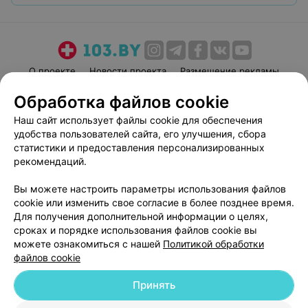
О проекте
Новости проекта
Размещение рекламы
Медицинский маркетинг
Публичный договор
Обработка файлов cookie
Пользовательское соглашение
Способы оплаты
Наш сайт использует файлы cookie для обеспечения
Вакансии
Партнеры
удобства пользователей сайта, его улучшения, сбора
статистики и предоставления персонализированных
Написать руководителю 103.by
рекомендаций.
Написать в поддержку
Персональные настройки cookie
Вы можете настроить параметры использования файлов
cookie или изменить свое согласие в более позднее время.
Обработка персональных данных
Для получения дополнительной информации о целях,
сроках и порядке использования файлов cookie вы
можете ознакомиться с нашей
Политикой обработки
файлов cookie
Принять
© 2026 ООО «Артокс Лаб», УНП 191700409
| 220012, Республика Беларусь,