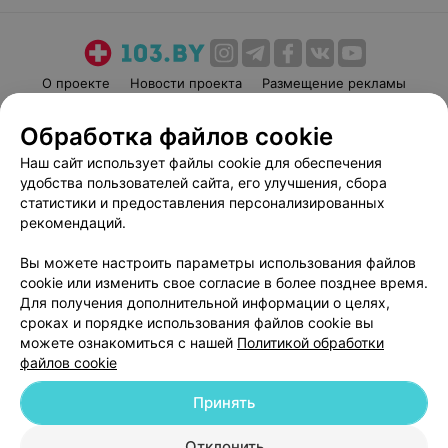
О проекте
Новости проекта
Размещение рекламы
Медицинский маркетинг
Публичный договор
Обработка файлов cookie
Пользовательское соглашение
Способы оплаты
Наш сайт использует файлы cookie для обеспечения
Вакансии
Партнеры
удобства пользователей сайта, его улучшения, сбора
Написать руководителю 103.by
статистики и предоставления персонализированных
рекомендаций.
Написать в поддержку
Персональные настройки cookie
Вы можете настроить параметры использования файлов
Обработка персональных данных
cookie или изменить свое согласие в более позднее время.
Для получения дополнительной информации о целях,
сроках и порядке использования файлов cookie вы
можете ознакомиться с нашей
Политикой обработки
файлов cookie
Принять
© 2026 ООО «Артокс Лаб», УНП 191700409
| 220012, Республика Беларусь,
г. Минск, улица Толбухина, 2, пом. 16 | help@103.by
Отклонить