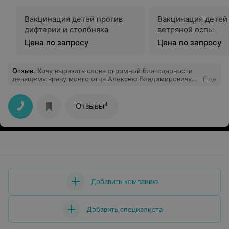
Вакцинация детей против
Вакцинация детей
дифтерии и столбняка
ветряной оспы
Цена по запросу
Цена по запросу
Отзыв
.
Хочу выразить слова огромной благодарности
лечащему врачу моего отца Алексею Владимировичу
Еще
Марченко,зав. хирургическим отделением УЗ
"Ивацевичская ЦРБ" за высокий профессионализм,
компетентность, моральную поддержку.Большое
4
Отзывы
спасибо всему коллективу хирургического отделения
за чуткое и внимательное отношение к
пациенту.Такими специалистами район может только
гордится. С уважением Глушакова Р., г. Пружаны
Добавить компанию
Добавить специалиста