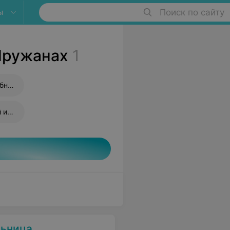
ы
Поиск по сайту
Пружанах
1
Прививка от дифтерии и столбняка
Прививка от пневмококковой инфекции
льница