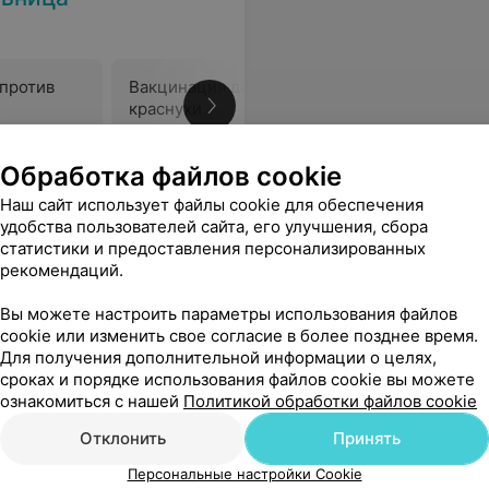
против
Вакцинация детей против
Вакцинац
краснухи
кори
Цена по запросу
Цена по 
Обработка файлов cookie
нет. Молодые есть, но врачами их назвать сложно.Сидят пенсионеры, которым смерть человека, просто рабочий момент.
Еще
Наш сайт использует файлы cookie для обеспечения
удобства пользователей сайта, его улучшения, сбора
статистики и предоставления персонализированных
рекомендаций.
Вы можете настроить параметры использования файлов
cookie или изменить свое согласие в более позднее время.
Для получения дополнительной информации о целях,
сроках и порядке использования файлов cookie вы можете
ознакомиться с нашей
Политикой обработки файлов cookie
Отклонить
Принять
Персональные настройки Cookie