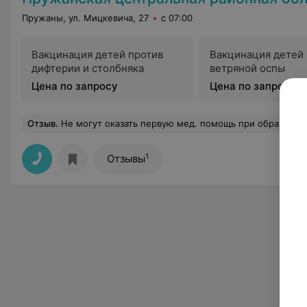
Пружаны, ул. Мицкевича, 27
с 07:00
Вакцинация детей против
Вакцинация детей 
дифтерии и столбняка
ветряной оспы
Цена по запросу
Цена по запросу
Отзыв
.
Не могут оказать первую мед. помощь при обращении в приемный покой. Для этого нужно дождаться врача, у которого только начался обед!!!!!! Больного не вылечат, а здорового замучают. Верх медецины 21 века. Ни какой организации приема больных. Молодых специалистов 
1
Отзывы