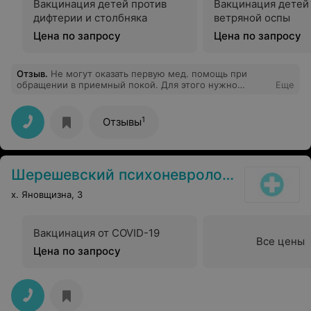
Вакцинация детей против
Вакцинация детей
дифтерии и столбняка
ветряной оспы
Цена по запросу
Цена по запросу
Отзыв
.
Не могут оказать первую мед. помощь при
обращении в приемный покой. Для этого нужно
Еще
дождаться врача, у которого только начался обед!!!!!!
Больного не вылечат, а здорового замучают. Верх
медецины 21 века. Ни какой организации приема
1
Отзывы
больных. Молодых специалистов нет. Молодые есть,
но врачами их назвать сложно.Сидят пенсионеры,
которым смерть человека, просто рабочий момент.
Шерешевский психоневрологический дом-интернат для престарелых и инвалидов
х. Яновщизна, 3
Вакцинация от COVID-19
Все цены
Цена по запросу