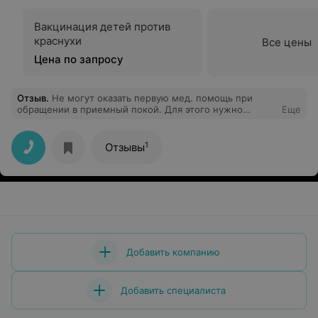
Вакцинация детей против
краснухи
Все цены
Цена по запросу
Отзыв
.
Не могут оказать первую мед. помощь при
обращении в приемный покой. Для этого нужно
Еще
дождаться врача, у которого только начался обед!!!!!!
Больного не вылечат, а здорового замучают. Верх
медецины 21 века. Ни какой организации приема
1
Отзывы
больных. Молодых специалистов нет. Молодые есть,
но врачами их назвать сложно.Сидят пенсионеры,
которым смерть человека, просто рабочий момент.
Добавить компанию
Добавить специалиста