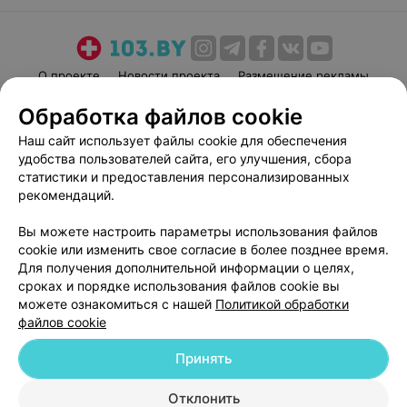
О проекте
Новости проекта
Размещение рекламы
Медицинский маркетинг
Публичный договор
Обработка файлов cookie
Пользовательское соглашение
Способы оплаты
Наш сайт использует файлы cookie для обеспечения
Вакансии
Партнеры
удобства пользователей сайта, его улучшения, сбора
статистики и предоставления персонализированных
Написать руководителю 103.by
рекомендаций.
Написать в поддержку
Персональные настройки cookie
Вы можете настроить параметры использования файлов
cookie или изменить свое согласие в более позднее время.
Обработка персональных данных
Для получения дополнительной информации о целях,
сроках и порядке использования файлов cookie вы
можете ознакомиться с нашей
Политикой обработки
файлов cookie
Принять
© 2026 ООО «Артокс Лаб», УНП 191700409
| 220012, Республика Беларусь,
Отклонить
г. Минск, улица Толбухина, 2, пом. 16 | help@103.by