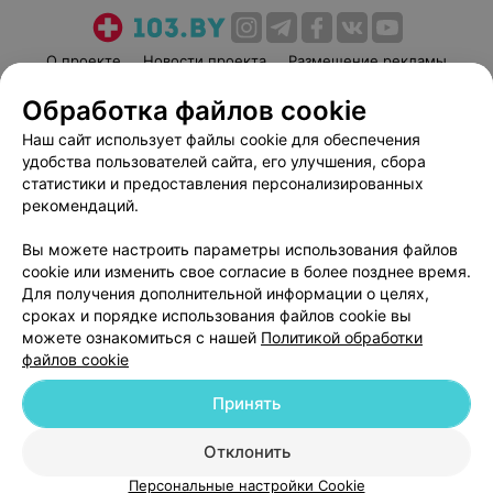
О проекте
Новости проекта
Размещение рекламы
Медицинский маркетинг
Публичный договор
Обработка файлов cookie
Пользовательское соглашение
Способы оплаты
Наш сайт использует файлы cookie для обеспечения
Вакансии
Партнеры
удобства пользователей сайта, его улучшения, сбора
статистики и предоставления персонализированных
Написать руководителю 103.by
рекомендаций.
Написать в поддержку
Персональные настройки cookie
Вы можете настроить параметры использования файлов
cookie или изменить свое согласие в более позднее время.
Обработка персональных данных
Для получения дополнительной информации о целях,
сроках и порядке использования файлов cookie вы
можете ознакомиться с нашей
Политикой обработки
файлов cookie
Принять
© 2026 ООО «Артокс Лаб», УНП 191700409
| 220012, Республика Беларусь,
Отклонить
г. Минск, улица Толбухина, 2, пом. 16 | help@103.by
Персональные настройки Cookie
Служба поддержки
+375 291212755