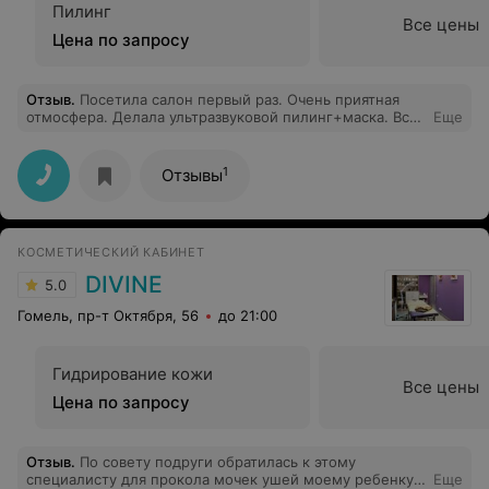
Пилинг
Все цены
Цена по запросу
Отзыв
.
Посетила салон первый раз. Очень приятная
отмосфера. Делала ультразвуковой пилинг+маска. Все
Еще
очень понравилось. Стоимость процедуры тоже
понравилась))) Спасибо Вам большое. Буду в
дальнейшем Вас посещать. .
1
Отзывы
КОСМЕТИЧЕСКИЙ КАБИНЕТ
DIVINE
5.0
Гомель, пр-т Октября, 56
до 21:00
Гидрирование кожи
Все цены
Цена по запросу
Отзыв
.
По совету подруги обратилась к этому
специалисту для прокола мочек ушей моему ребенку.
Еще