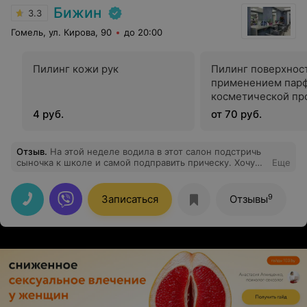
Бижин
3.3
Гомель, ул. Кирова, 90
до 20:00
Пилинг кожи рук
Пилинг поверхнос
применением пар
косметической пр
4 руб.
от 70 руб.
Отзыв
.
На этой неделе водила в этот салон подстричь
сыночка к школе и самой подправить прическу. Хочу
Еще
отметить, что девчонки молодцы, мальчишка мой
остался доволен, я тоже, комплименты получаю
сейчас от всех. Говорят, что лучше стала выглядеть.
9
Записаться
Отзывы
Отдельно спасибо за отличное и вежливое
обслуживание Наталье Сафоновой, очень приятная
девушка, отличный мастер, мы с сыном довольны.
Будем в Гомеле, обязательно посетим ещё салон!