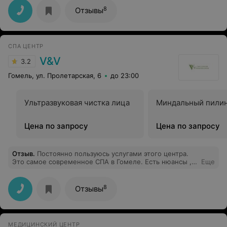
8
Отзывы
СПА ЦЕНТР
V&V
3.2
Гомель, ул. Пролетарская, 6
до 23:00
Ультразвуковая чистка лица
Миндальный пилин
Цена по запросу
Цена по запросу
Отзыв
.
Постоянно пользуюсь услугами этого центра.
Это самое современное СПА в Гомеле. Есть нюансы ,
Еще
но обойдя множество салонов сравнить не с чем.
Очень советую для сравнения посетить. Просто
сравните. Многие из моих знакомых скептический
8
Отзывы
относились к этому центру. Говорили это роскошь не
для нас.Их мнение поменялось.
МЕДИЦИНСКИЙ ЦЕНТР