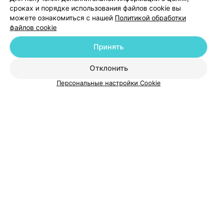
сроках и порядке использования файлов cookie вы
можете ознакомиться с нашей
Политикой обработки
файлов cookie
Добавить компанию
Принять
Добавить специалиста
Отклонить
Персональные настройки Cookie
О проекте
Новости проекта
Размещение рекламы
Медицинский маркетинг
Публичный договор
Пользовательское соглашение
Способы оплаты
Вакансии
Партнеры
Написать руководителю 103.by
Написать в поддержку
Персональные настройки cookie
Обработка персональных данных