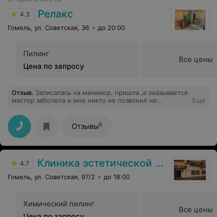
Релакс
4.3
Гомель, ул. Советская, 36
до 20:00
Пилинг
Все цены
Цена по запросу
Отзыв
.
Записалась на маникюр, пришла ,а оказывается
мастер заболела и мне никто не позвонил не
Еще
предупредил, я с ночи ,уставшая, разочарована
салоном, отношение к клиентам
5
Отзывы
Клиника эстетической хирургии и косметологии Чеслава Кушелевича
4.7
Гомель, ул. Советская, 97/2
до 18:00
Химический пилинг
Все цены
Цена по запросу