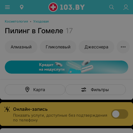
Косметология
•
Уходовая
Пилинг в Гомеле
17
Алмазный
Гликолевый
Джесснера
Фильтры
Карта
Онлайн-запись
Показать услуги, доступные без подтверждения
по телефону