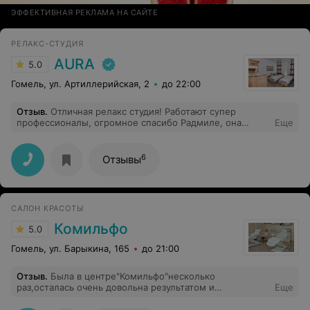
ЭФФЕКТИВНАЯ РЕКЛАМА НА САЙТЕ
РЕЛАКС-СТУДИЯ
AURA
5.0
Гомель, ул. Артиллерийская, 2
до 22:00
Отзыв
.
Отличная релакс студия! Работают супер
профессионалы, огромное спасибо Радмиле, она
Еще
невероятный специалист! Однозначно советую всем к
посещению, отдохнете и душой и телом! Приятная
атмосфера и приемлемые цены.
6
Отзывы
САЛОН КРАСОТЫ
Комильфо
5.0
Гомель, ул. Барыкина, 165
до 21:00
Отзыв
.
Была в центре"Комильфо"несколько
раз,осталась очень довольна результатом и
Еще
персоналом.