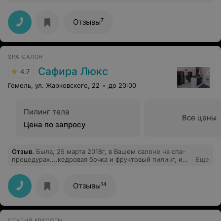
Я в восторге!Все быстро и качественно! Врач
доброжелательный. Доча даже не успела понять, что
произошло.Теперь планирую прийти сюда на уходовые
7
Отзывы
процедуры.
SPA-САЛОН
Сафира Люкс
4.7
Гомель, ул. Жарковского, 22
до 20:00
Пилинг тела
Все цены
Цена по запросу
Отзыв
.
Была, 25 марта 2018г, в Вашем салоне на спа-
процедурах....кедровая бочка и фруктовый пилинг, и
Еще
признаюсь честно, это было божественно!!!
14
Отзывы
СТУДИЯ КРАСОТЫ