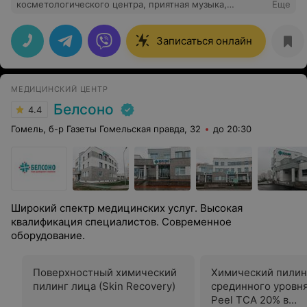
косметологического центра, приятная музыка,
Еще
администраторы всегда добродушные и приветливые!
Отдельное спасибо мед. сестре Татьяне, которая
делает мне криомассаж лица! :)
Записаться онлайн
МЕДИЦИНСКИЙ ЦЕНТР
Белсоно
4.4
Гомель, б-р Газеты Гомельская правда, 32
до 20:30
Широкий спектр медицинских услуг. Высокая
квалификация специалистов. Современное
оборудование.
Поверхностный химический
Химический пилин
пилинг лица (Skin Recovery)
срединного уровн
Peel TCA 20% в