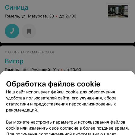
Синица
Гомель, ул. Мазурова, 30
до 20:00
САЛОН-ПАРИКМАХЕРСКАЯ
Вигор
Гомель, пр-т Речицкий, 91а
до 20:00
Обработка файлов cookie
Гликолевый пилинг
Миндальный пили
Наш сайт использует файлы cookie для обеспечения
Цена по запросу
Цена по запросу
удобства пользователей сайта, его улучшения, сбора
статистики и предоставления персонализированных
рекомендаций.
Вы можете настроить параметры использования файлов
cookie или изменить свое согласие в более позднее время.
Для получения дополнительной информации о целях,