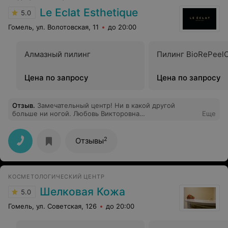
Le Eclat Esthetique
5.0
Гомель, ул. Волотовская, 11
до 20:00
Алмазный пилинг
Пилинг BioRePeel
Цена по запросу
Цена по запросу
Отзыв
.
Замечательный центр! Ни в какой другой
больше ни ногой. Любовь Викторовна
Еще
наипрекраснейший доктор! Не передать словами мой
восторг!
2
Отзывы
КОСМЕТОЛОГИЧЕСКИЙ ЦЕНТР
Шелковая Кожа
5.0
Гомель, ул. Советская, 126
до 20:00