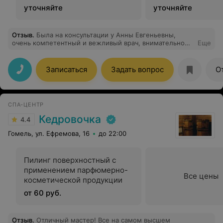
косметологии
уточняйте
уточняйте
Отзыв
.
Была на консультации у Анны Евгеньевны,
очень компетентный и вежливый врач, внимательно
Еще
отнеслась к моей проблеме!
Записаться
Задать вопрос
О
СПА-ЦЕНТР
Кедровочка
4.4
Гомель, ул. Ефремова, 16
до 22:00
Пилинг поверхностный с
применением парфюмерно-
Все цены
косметической продукции
от 60 руб.
Отзыв
.
Отличный мастер! Все на самом высшем