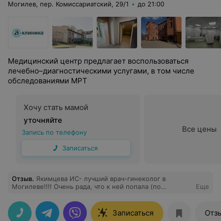
Могилев, пер. Комиссариатский, 29/1
до 21:00
Медицинский центр предлагает воспользоваться
лечебно–диагностическими услугами, в том числе
обследованиями МРТ
Хочу стать мамой
уточняйте
Все цены
Запись по телефону
Записаться
Отзыв
.
Якимцева ИС- лучший врач-гинеколог в
Могилеве!!!! Очень рада, что к ней попала (по
Еще
рекомендации коллеги). Внимательная, компетентная,
добрая, тактичная, а также медсестра на приеме
также также суперр, такие специалисты большая
Записаться
Отз
редкость в наше время. Теперь только к ней. Всем