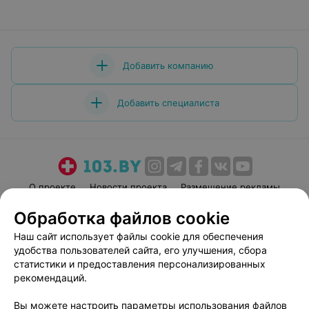
Добавить компанию
Добавить специалиста
О проекте
Новости проекта
Размещение рекламы
Медицинский маркетинг
Публичный договор
Обработка файлов cookie
Пользовательское соглашение
Способы оплаты
Наш сайт использует файлы cookie для обеспечения
Вакансии
Партнеры
удобства пользователей сайта, его улучшения, сбора
статистики и предоставления персонализированных
Написать руководителю 103.by
рекомендаций.
Написать в поддержку
Персональные настройки cookie
Вы можете настроить параметры использования файлов