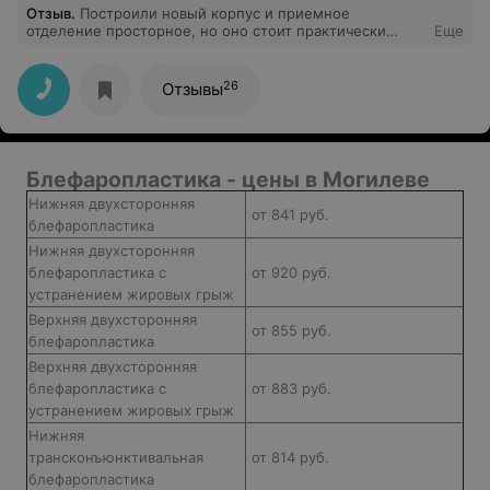
Отзыв
.
Построили новый корпус и приемное
отделение просторное, но оно стоит практически
Еще
пустое, зато прием плановых пациентов проходит в
старом приемном покое , люди стоят огромные
очереди чтобы заполнили бумажки, для больных нет
26
Отзывы
достаточно лавочек и вообще мало место. Принимают
очень медленно, хотя толпами ходят студенты медики
и медсестры , особо не занятые. В приемном по
скорой пустой зал, персонал сидит зевает,
консультируют с неохотой, всех отправляют в старый
Блефаропластика - цены в Могилеве
приемник. Администрация не верно распределяет
Нижняя двухсторонняя
трудовые обязанности персонала. На бюракратические
от 841 руб.
процедуры уходит много времени. Хотя уже и
блефаропластика
используются компьютерные программы, все равно не
Нижняя двухсторонняя
в полном обьеме, как будто в тестовом режиме,
блефаропластика с
от 920 руб.
некоторые пользуются, но в основном используют
бумажки. К врачам и медперсоналу в больнице
устранением жировых грыж
претензий нет. Только далко что их заставляют
Верхняя двухсторонняя
заниматься бюрократией, помимо основной
от 855 руб.
блефаропластика
достаточно тяжелой и отвтветственной работы
Верхняя двухсторонняя
блефаропластика с
от 883 руб.
устранением жировых грыж
Нижняя
трансконъюнктивальная
от 814 руб.
блефаропластика