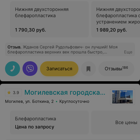
Нижняя двухсторонняя
Нижняя двухсторо
блефаропластика
блефаропластика 
устранением жиро
1 790,30 руб.
1 989,20 руб.
Отзыв
.
Жданов Сергей Рудольфович- он лучший! Моя
блефаропластика верхних век прошла быстро,
Еще
безболезненно и весело! Поддержка доктора
чувствуется постоянно. Мгновенно отвечает на все
сообщения! Спасибо Вам огромное, Сергей
186
Записаться
Отзывы
Рудольфович!
Могилевская городская больница скорой медицинской помощи
3.9
Могилев, ул. Боткина, 2
Круглосуточно
Блефаропластика
Все цены
Цена по запросу