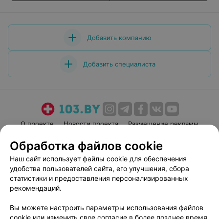
Добавить компанию
Добавить специалиста
О проекте
Новости проекта
Размещение рекламы
Медицинский маркетинг
Публичный договор
Обработка файлов cookie
Пользовательское соглашение
Способы оплаты
Наш сайт использует файлы cookie для обеспечения
Вакансии
Партнеры
удобства пользователей сайта, его улучшения, сбора
статистики и предоставления персонализированных
Написать руководителю 103.by
рекомендаций.
Написать в поддержку
Персональные настройки cookie
Вы можете настроить параметры использования файлов
cookie или изменить свое согласие в более позднее время.