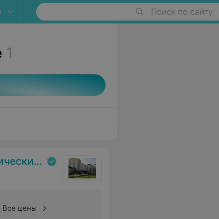
в
Поиск по сайту
е
1
испансер
Все цены