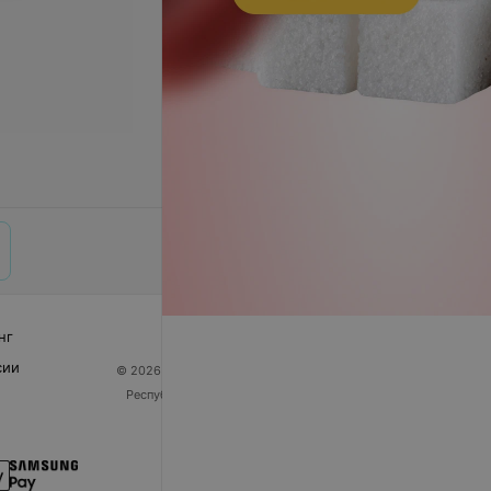
нг
сии
© 2026 ООО «Артокс Лаб», УНП 191700409
| 220012,
Республика Беларусь, г. Минск, улица Толбухина, 2,
пом. 16 | help@103.by
Служба поддержки
+375 291212755