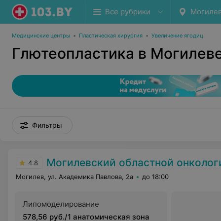
Все рубрики
Могиле
Медицинские центры
•
Пластическая хирургия
•
Увеличение ягодиц
Глютеопластика в Могилев
Фильтры
Могилевский областной онкологический д
4.8
Могилев, ул. Академика Павлова, 2а
до 18:00
Липомоделирование
578,56 руб./1 анатомическая зона