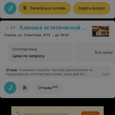
массу времени. Буду рекомендовать всем своим
родным и друзьям. Спасибо.
Записаться онлайн
Задать вопрос
Клиника эстетической хирургии и косметологии Чеслава Кушелевича
4.7
Гомель, ул. Советская, 97/2
до 18:00
Отопластика
Все цены
Цена по запросу
Отзыв
.
Огромное спасибо Чеславу Дионисовичу за
проделанную отопластику моему сыну,дай Бог
Еще
здоровья и ещё долгих лет работы в хирургии
,грамотность и умение в общении с поциентами ,это
немаловажно для пациента ,огромное спасибо
449
Отзывы