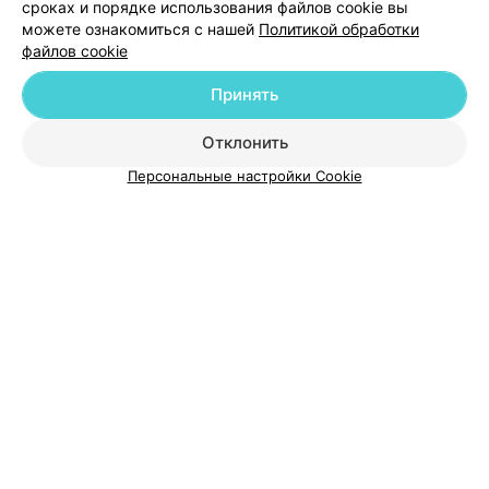
сроках и порядке использования файлов cookie вы
Добавить специалиста
можете ознакомиться с нашей
Политикой обработки
файлов cookie
Принять
Отклонить
О проекте
Новости проекта
Размещение рекламы
Персональные настройки Cookie
Медицинский маркетинг
Публичный договор
Пользовательское соглашение
Способы оплаты
Вакансии
Партнеры
Написать руководителю 103.by
Написать в поддержку
Персональные настройки cookie
Обработка персональных данных