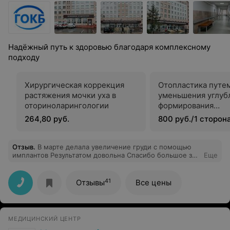
Надёжный путь к здоровью благодаря комплексному
подходу
Хирургическая коррекция
Отопластика путе
растяжения мочки уха в
уменьшения углуб
оториноларингологии
формирования
противозавитка
264,80 руб.
800 руб./1 сторон
Отзыв
.
В марте делала увеличение груди с помощью
имплантов Результатом довольна Спасибо большое за
Еще
проделанную и аккуратную работу Лаворчек Наталье
Владимировне
41
Отзывы
Все цены
МЕДИЦИНСКИЙ ЦЕНТР