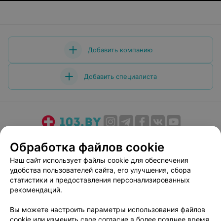
Добавить компанию
Добавить специалиста
О проекте
Новости проекта
Размещение рекламы
Обработка файлов cookie
Медицинский маркетинг
Публичный договор
Наш сайт использует файлы cookie для обеспечения
Пользовательское соглашение
Способы оплаты
удобства пользователей сайта, его улучшения, сбора
Вакансии
Партнеры
статистики и предоставления персонализированных
рекомендаций.
Написать руководителю 103.by
Написать в поддержку
Вы можете настроить параметры использования файлов
cookie или изменить свое согласие в более позднее время.
Персональные настройки cookie